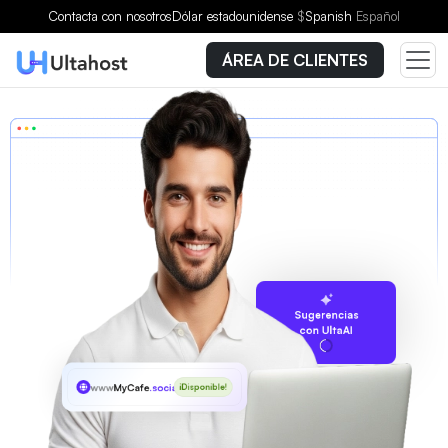
Contacta con nosotros
Dólar estadounidense
$
Spanish
Español
ÁREA DE CLIENTES
Sugerencias
con UltaAI
www
MyCafe
.social
¡Disponible!