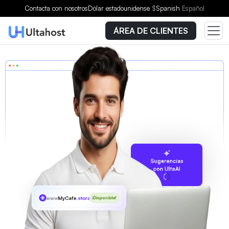
Contacta con nosotros
Dólar estadounidense
$
Spanish
Español
ÁREA DE CLIENTES
Sugerencias
con UltaAI
www
MyCafe
.storage
¡Disponible!