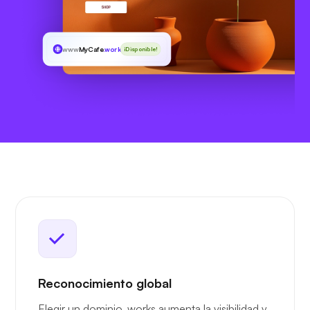
www
MyCafe
.works
¡Disponible!
Reconocimiento global
Elegir un dominio .works aumenta la visibilidad y