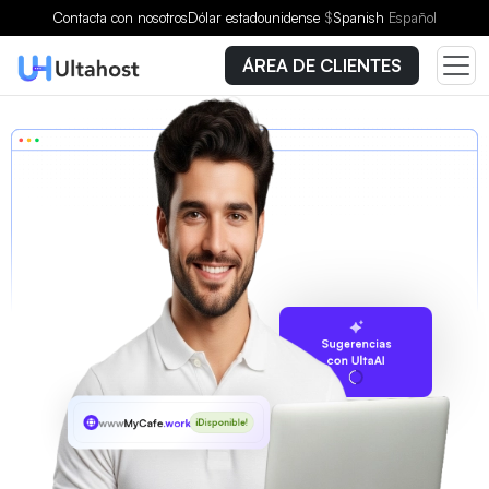
Contacta con nosotros
Dólar estadounidense
$
Spanish
Español
ÁREA DE CLIENTES
Sugerencias
con UltaAI
www
MyCafe
.works
¡Disponible!