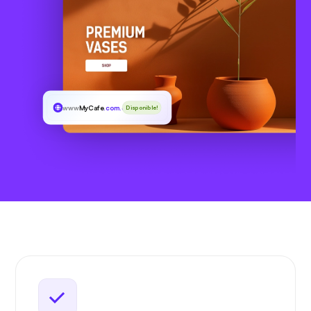
www
MyCafe
.com.es
Disponible!