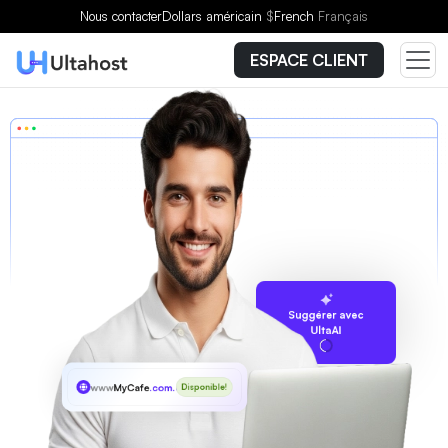
Nous contacter
Dollars américain
$
French
Français
ESPACE CLIENT
Suggérer avec
UltaAI
www
MyCafe
.com.es
Disponible!