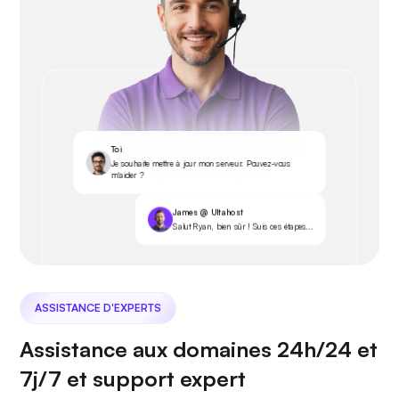
Toi
Je souhaite mettre à jour mon serveur. Pouvez-vous
m'aider ?
James @ Ultahost
Salut Ryan, bien sûr ! Suis ces étapes...
ASSISTANCE D'EXPERTS
Assistance aux domaines 24h/24 et
7j/7 et support expert