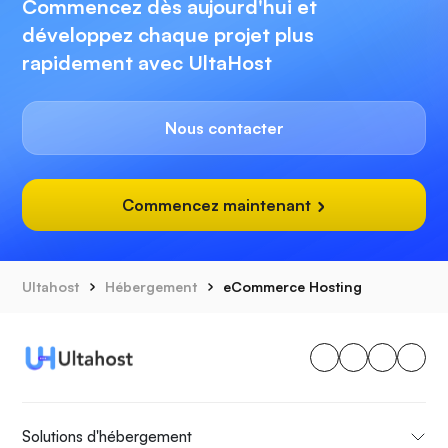
Commencez dès aujourd'hui et
développez chaque projet plus
rapidement avec UltaHost
Nous contacter
Commencez maintenant
Ultahost
Hébergement
eCommerce Hosting
Solutions d'hébergement