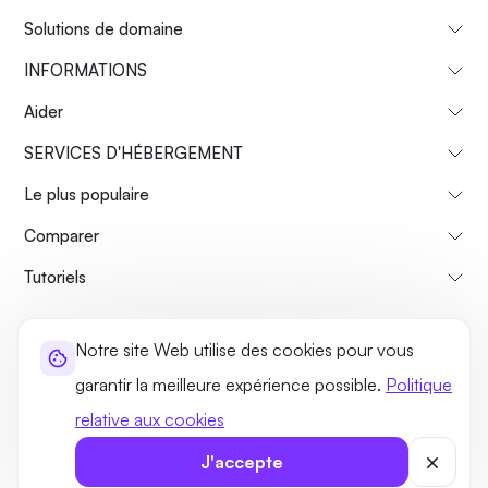
Solutions de domaine
INFORMATIONS
Aider
SERVICES D'HÉBERGEMENT
Le plus populaire
Comparer
Tutoriels
À propos de nous
Politique de remboursement
Notre site Web utilise des cookies pour vous
Termes et conditions
Politique de confidentialité
Légal
garantir la meilleure expérience possible.
Politique
Plan du site
relative aux cookies
©2026 UltaHost - Tous les droits sont réservés
J'accepte