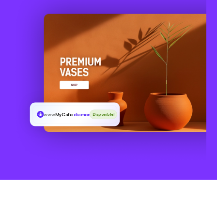
www
MyCafe
.diamonds
Disponible!