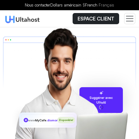
Nous contacter
Dollars américain
$
French
Français
ESPACE CLIENT
Suggérer avec
UltaAI
www
MyCafe
.diamonds
Disponible!