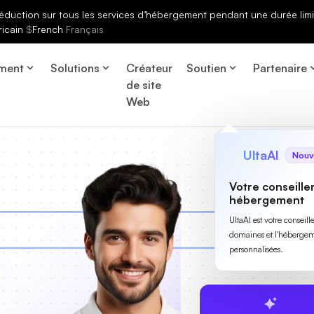
éduction sur tous les services d’hébergement pendant une durée limi
ricain
$
French
Français
ment
Solutions
Créateur
Soutien
Partenaire
de site
Web
UltaAI
Nouv
Votre conseille
hébergement
UltaAI est votre conseil
domaines et l'hébergem
personnalisées.