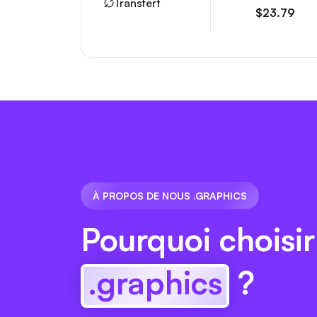
Transfert
$23.79
À PROPOS DE NOUS .GRAPHICS
Pourquoi choisir
.graphics
?