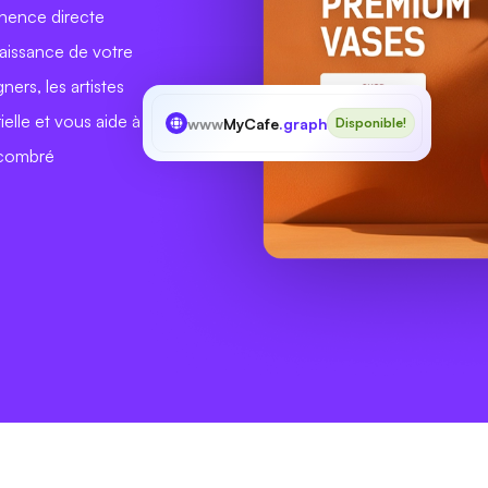
inence directe
naissance de votre
ers, les artistes
ielle et vous aide à
www
MyCafe
.graphics
Disponible!
ncombré