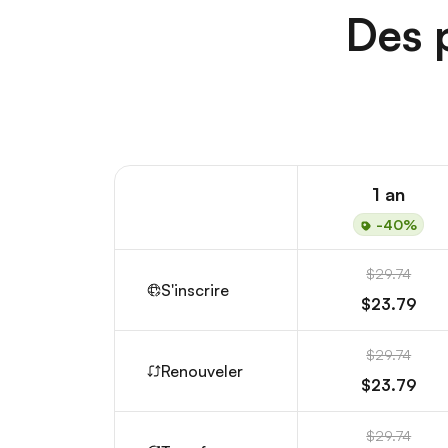
Des p
1 an
-40%
$29.74
S'inscrire
$23.79
$29.74
Renouveler
$23.79
$29.74