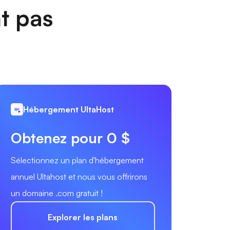
nt pas
Hébergement UltaHost
Obtenez pour 0 $
Sélectionnez un plan d'hébergement
annuel Ultahost et nous vous offrirons
un domaine .com gratuit !
Explorer les plans