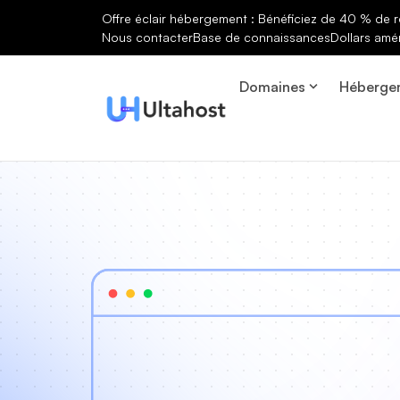
Offre éclair hébergement : Bénéficiez de 40 % de r
Nous contacter
Base de connaissances
Dollars amé
Domaines
Héberge