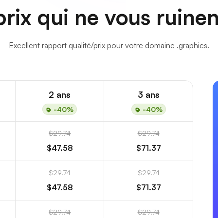
rix qui ne vous ruine
Excellent rapport qualité/prix pour votre domaine .graphics.
2 ans
3 ans
-40%
-40%
$29.74
$29.74
$47.58
$71.37
$29.74
$29.74
$47.58
$71.37
$29.74
$29.74