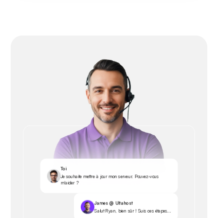
Toi
Je souhaite mettre à jour mon serveur. Pouvez-vous
m'aider ?
James @ Ultahost
Salut Ryan, bien sûr ! Suis ces étapes...