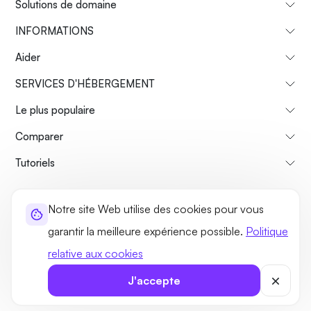
Solutions de domaine
INFORMATIONS
Aider
SERVICES D'HÉBERGEMENT
Le plus populaire
Comparer
Tutoriels
À propos de nous
Politique de remboursement
Notre site Web utilise des cookies pour vous
Termes et conditions
Politique de confidentialité
Légal
garantir la meilleure expérience possible.
Politique
Plan du site
relative aux cookies
©2026 UltaHost - Tous les droits sont réservés
J'accepte