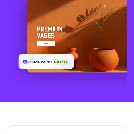
www
MyCafe
.lotto
Disponible!