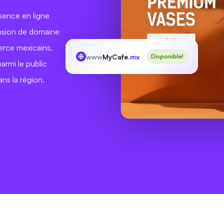
sence en ligne
ension de domaine
merce mexicains,
www
MyCafe
.mx
Disponible!
armi le public
ns la région.