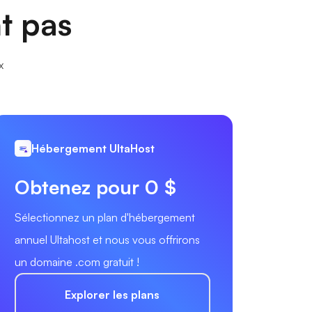
nt pas
x
Hébergement UltaHost
Obtenez pour 0 $
Sélectionnez un plan d'hébergement
annuel Ultahost et nous vous offrirons
un domaine .com gratuit !
Explorer les plans