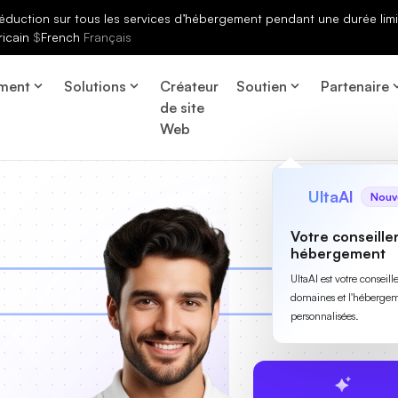
éduction sur tous les services d’hébergement pendant une durée limi
ricain
$
French
Français
ment
Solutions
Créateur
Soutien
Partenaire
de site
Web
UltaAI
Nouv
Votre conseille
hébergement
UltaAI est votre conseil
domaines et l'hébergem
personnalisées.