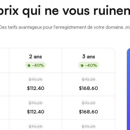
rix qui ne vous ruine
Des tarifs avantageux pour l'enregistrement de votre domaine .m
2 ans
3 ans
-40%
-40%
$70.25
$70.25
$112.40
$168.60
$70.25
$70.25
$112.40
$168.60
$70.25
$70.25