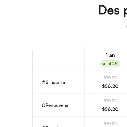
Des p
1 an
-40%
$70.25
S'inscrire
$56.20
$70.25
Renouveler
$56.20
$70.25