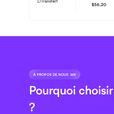
Transfert
$56.20
À PROPOS DE NOUS .MX
Pourquoi choisi
?