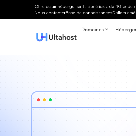
Offre éclair hébergement : Bénéficiez de 40 % de r
Nous contacter
Base de connaissances
Dollars amé
Domaines
Héberge