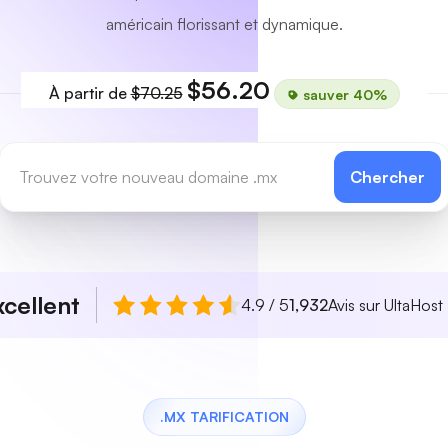
américain florissant et dynamique.
$56.20
À partir de
$70.25
sauver 40%
Chercher
xcellent
4.9 / 5
1,932
Avis sur UltaHost
.MX TARIFICATION