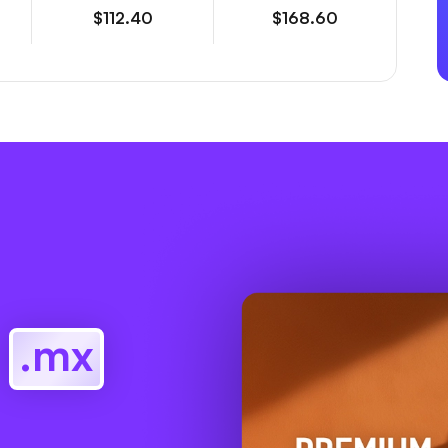
$112.40
$168.60
r
.mx