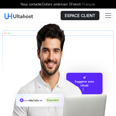
Nous contacter
Dollars américain
$
French
Français
ESPACE CLIENT
Suggérer avec
UltaAI
www
MyCafe
.se
Disponible!