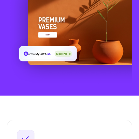
www
MyCafe
.se
Disponible!