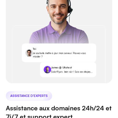
Toi
Je souhaite mettre à jour mon serveur. Pouvez-vous
m'aider ?
James @ Ultahost
Salut Ryan, bien sûr ! Suis ces étapes...
ASSISTANCE D'EXPERTS
Assistance aux domaines 24h/24 et
7j/7 et support expert