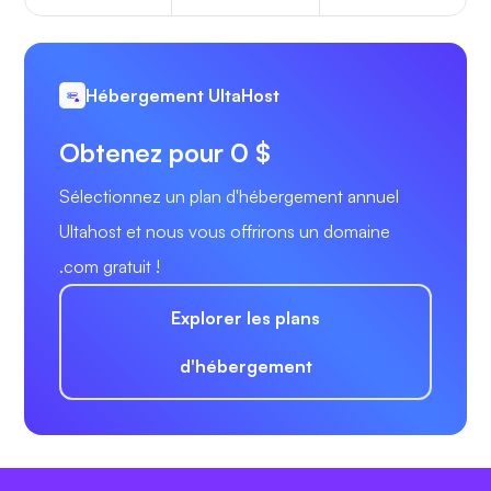
Hébergement UltaHost
Obtenez pour 0 $
Sélectionnez un plan d'hébergement annuel
Ultahost et nous vous offrirons un domaine
.com gratuit !
Explorer les plans
d'hébergement