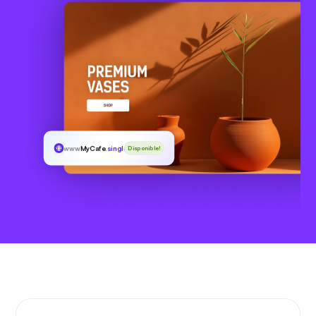
www
MyCafe
.singles
Disponible!