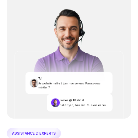
Toi
Je souhaite mettre à jour mon serveur. Pouvez-vous
m'aider ?
James @ Ultahost
Salut Ryan, bien sûr ! Suis ces étapes...
ASSISTANCE D'EXPERTS