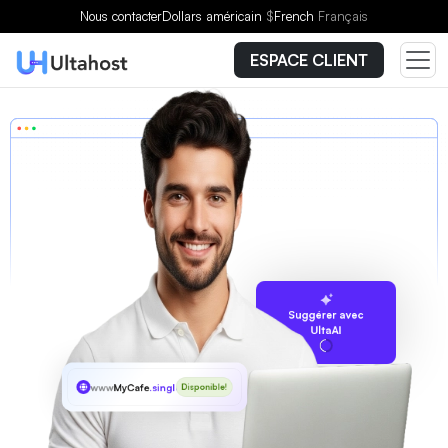
Nous contacter
Dollars américain
$
French
Français
ESPACE CLIENT
Suggérer avec
UltaAI
www
MyCafe
.singles
Disponible!