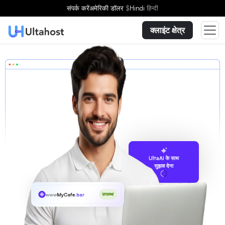
संपर्क करें
अमेरिकी डॉलर
$
Hindi
हिन्दी
क्लाइंट क्षेत्र
UltaAI के साथ
सुझाव देना
www
MyCafe
.bar
उपलब्ध!