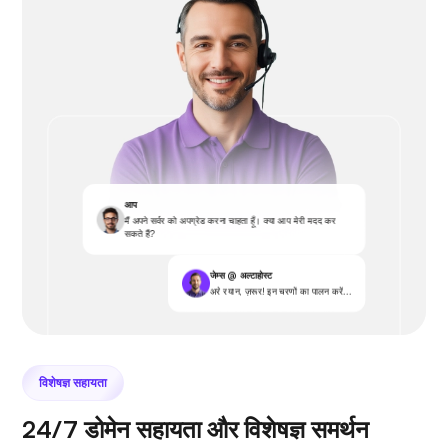
आप
मैं अपने सर्वर को अपग्रेड करना चाहता हूँ। क्या आप मेरी मदद कर
सकते हैं?
जेम्स @ अल्टाहोस्ट
अरे रयान, ज़रूर! इन चरणों का पालन करें...
विशेषज्ञ सहायता
24/7 डोमेन सहायता और विशेषज्ञ समर्थन