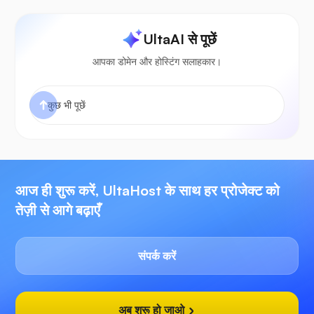
UltaAI से पूछें
आपका डोमेन और होस्टिंग सलाहकार।
आज ही शुरू करें, UltaHost के साथ हर प्रोजेक्ट को
तेज़ी से आगे बढ़ाएँ
संपर्क करें
अब शुरू हो जाओ