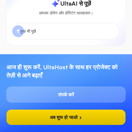
UltaAI से पूछें
आपका डोमेन और होस्टिंग सलाहकार।
आज ही शुरू करें, UltaHost के साथ हर प्रोजेक्ट को
तेज़ी से आगे बढ़ाएँ
संपर्क करें
अब शुरू हो जाओ