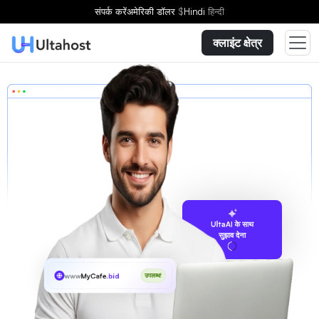
संपर्क करें
अमेरिकी डॉलर
$
Hindi
हिन्दी
क्लाइंट क्षेत्र
UltaAI के साथ
सुझाव देना
www
MyCafe
.bid
उपलब्ध!