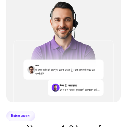
आप
मैं अपने सर्वर को अपग्रेड करना चाहता हूँ। क्या आप मेरी मदद कर
सकते हैं?
जेम्स @ अल्टाहोस्ट
अरे रयान, ज़रूर! इन चरणों का पालन करें...
विशेषज्ञ सहायता