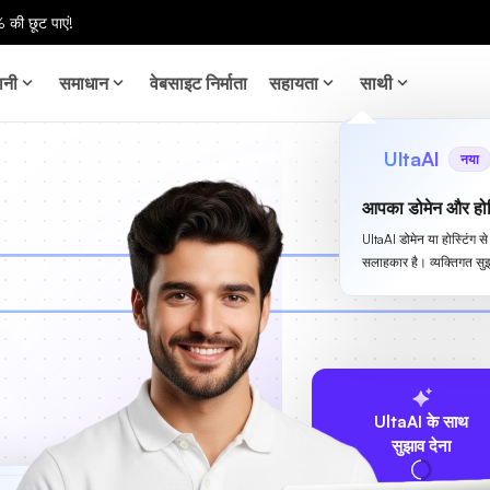
 की छूट पाएं!
ानी
समाधान
वेबसाइट निर्माता
सहायता
साथी
UltaAI
नया
आपका डोमेन और होस
UltaAI डोमेन या होस्टिंग 
सलाहकार है। व्यक्तिगत सुझ
UltaAI के साथ
सुझाव देना