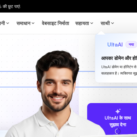
 की छूट पाएं!
ानी
समाधान
वेबसाइट निर्माता
सहायता
साथी
UltaAI
नया
आपका डोमेन और होस
UltaAI डोमेन या होस्टिंग 
सलाहकार है। व्यक्तिगत सुझ
UltaAI के साथ
सुझाव देना