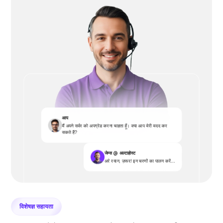
आप
मैं अपने सर्वर को अपग्रेड करना चाहता हूँ। क्या आप मेरी मदद कर
सकते हैं?
जेम्स @ अल्टाहोस्ट
अरे रयान, ज़रूर! इन चरणों का पालन करें...
विशेषज्ञ सहायता