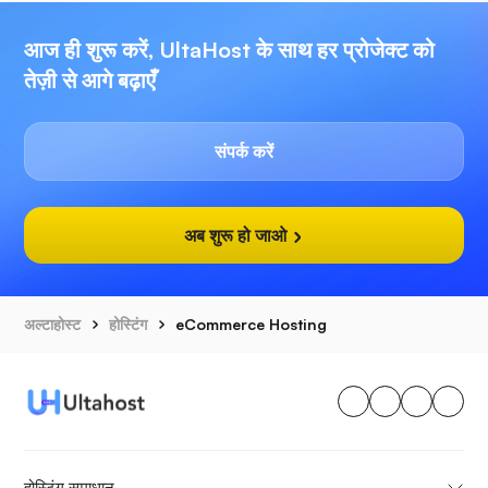
आज ही शुरू करें, UltaHost के साथ हर प्रोजेक्ट को
तेज़ी से आगे बढ़ाएँ
संपर्क करें
अब शुरू हो जाओ
अल्टाहोस्ट
होस्टिंग
eCommerce Hosting
होस्टिंग समाधान