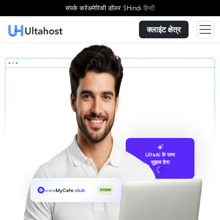
संपर्क करें
अमेरिकी डॉलर
$
Hindi
हिन्दी
क्लाइंट क्षेत्र
UltaAI के साथ
सुझाव देना
www
MyCafe
.club
उपलब्ध!