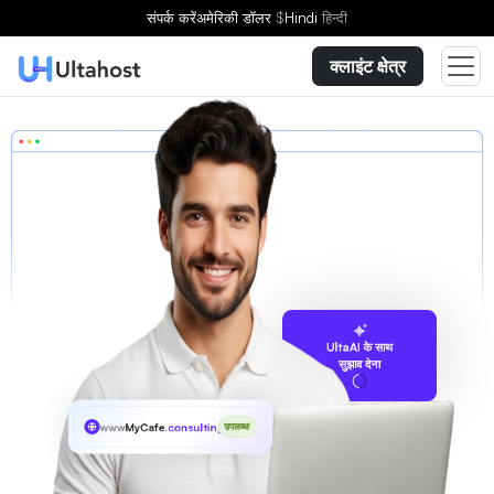
संपर्क करें
अमेरिकी डॉलर
$
Hindi
हिन्दी
क्लाइंट क्षेत्र
UltaAI के साथ
सुझाव देना
www
MyCafe
.consulting
उपलब्ध!