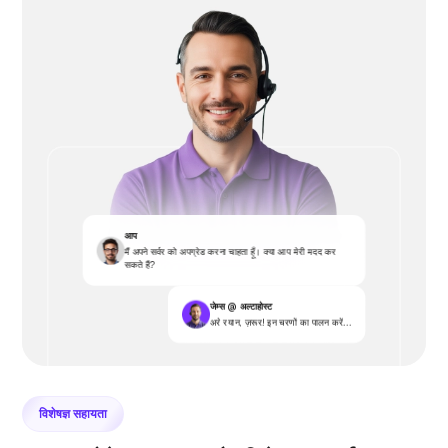
आप
मैं अपने सर्वर को अपग्रेड करना चाहता हूँ। क्या आप मेरी मदद कर
सकते हैं?
जेम्स @ अल्टाहोस्ट
अरे रयान, ज़रूर! इन चरणों का पालन करें...
विशेषज्ञ सहायता