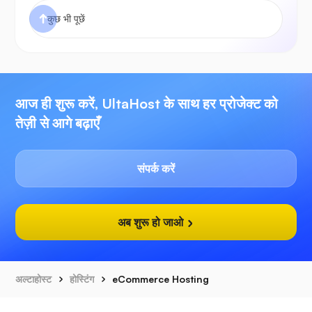
आज ही शुरू करें, UltaHost के साथ हर प्रोजेक्ट को
तेज़ी से आगे बढ़ाएँ
संपर्क करें
अब शुरू हो जाओ
अल्टाहोस्ट
होस्टिंग
eCommerce Hosting