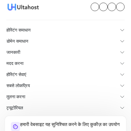
होस्टिंग समाधान
डोमेन समाधान
जानकारी
मदद करना
होस्टिंग सेवाएं
सबसे लोकप्रिय
तुलना करना
ट्यूटोरियल
हमारी वेबसाइट यह सुनिश्चित करने के लिए कुकीज़ का उपयोग
हमारे बारे में
भुगतान वापसी की नीति
नियम और शर्तें
गोपनीयता नीति
कानूनी
साइट मैप