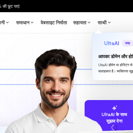
 की छूट पाएं!
ानी
समाधान
वेबसाइट निर्माता
सहायता
साथी
UltaAI
नया
आपका डोमेन और होस
UltaAI डोमेन या होस्टिंग 
सलाहकार है। व्यक्तिगत सुझ
UltaAI के साथ
सुझाव देना