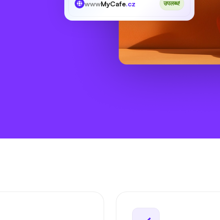
www
MyCafe
.cz
उपलब्ध!