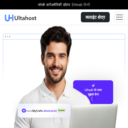
संपर्क करें
अमेरिकी डॉलर
$
Hindi
हिन्दी
क्लाइंट क्षेत्र
UltaAI के साथ
सुझाव देना
www
MyCafe
.diamonds
उपलब्ध!