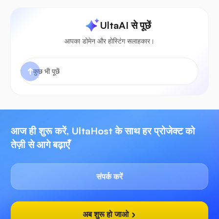
UltaAI से पूछें
आपका डोमेन और होस्टिंग सलाहकार।
आज ही शुरू करें, UltaHost के साथ हर प्रोजेक्ट को
तेज़ी से आगे बढ़ाएँ
संपर्क करें
अब शुरू हो जाओ