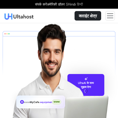
संपर्क करें
अमेरिकी डॉलर
$
Hindi
हिन्दी
क्लाइंट क्षेत्र
UltaAI के साथ
सुझाव देना
www
MyCafe
.equipment
उपलब्ध!