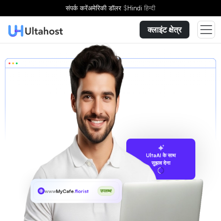
संपर्क करें
अमेरिकी डॉलर
$
Hindi
हिन्दी
क्लाइंट क्षेत्र
UltaAI के साथ
सुझाव देना
www
MyCafe
.florist
उपलब्ध!