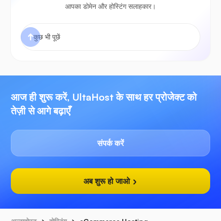
आपका डोमेन और होस्टिंग सलाहकार।
आज ही शुरू करें, UltaHost के साथ हर प्रोजेक्ट को
तेज़ी से आगे बढ़ाएँ
संपर्क करें
अब शुरू हो जाओ