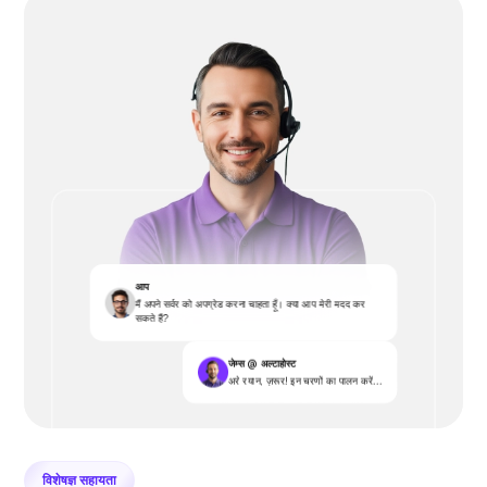
आप
मैं अपने सर्वर को अपग्रेड करना चाहता हूँ। क्या आप मेरी मदद कर
सकते हैं?
जेम्स @ अल्टाहोस्ट
अरे रयान, ज़रूर! इन चरणों का पालन करें...
विशेषज्ञ सहायता