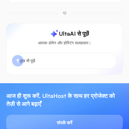
या
UltaAI से पूछें
आपका डोमेन और होस्टिंग सलाहकार।
आज ही शुरू करें, UltaHost के साथ हर प्रोजेक्ट को
तेज़ी से आगे बढ़ाएँ
संपर्क करें