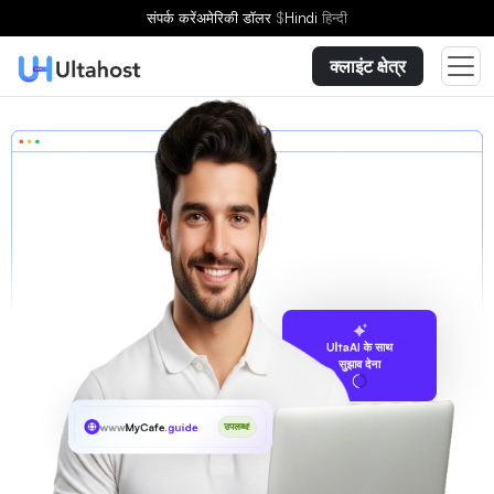
संपर्क करें
अमेरिकी डॉलर
$
Hindi
हिन्दी
क्लाइंट क्षेत्र
UltaAI के साथ
सुझाव देना
www
MyCafe
.guide
उपलब्ध!