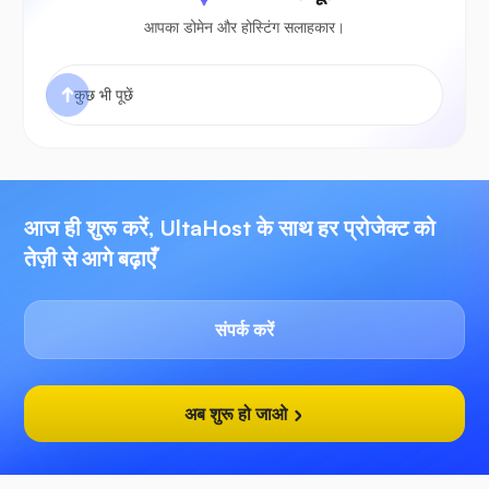
आपका डोमेन और होस्टिंग सलाहकार।
आज ही शुरू करें, UltaHost के साथ हर प्रोजेक्ट को
तेज़ी से आगे बढ़ाएँ
संपर्क करें
अब शुरू हो जाओ