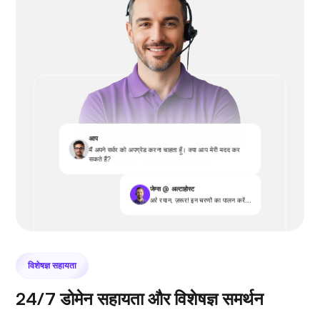
आप
मैं अपने सर्वर को अपग्रेड करना चाहता हूँ। क्या आप मेरी मदद कर
सकते हैं?
जेम्स @ अल्टाहोस्ट
अरे रयान, ज़रूर! इन चरणों का पालन करें...
विशेषज्ञ सहायता
24/7 डोमेन सहायता और विशेषज्ञ समर्थन