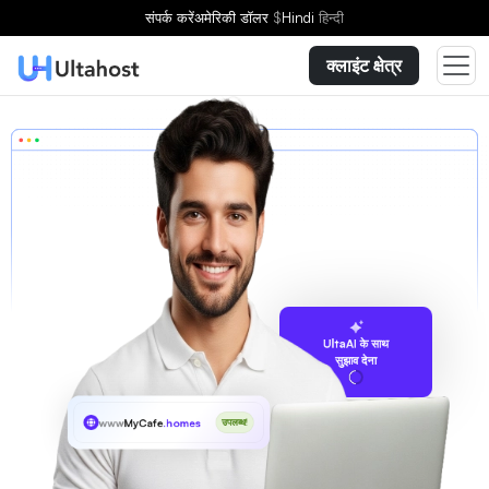
संपर्क करें
अमेरिकी डॉलर
$
Hindi
हिन्दी
क्लाइंट क्षेत्र
UltaAI के साथ
सुझाव देना
www
MyCafe
.homes
उपलब्ध!