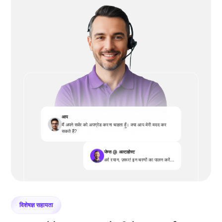
आप
मैं अपने सर्वर को अपग्रेड करना चाहता हूँ। क्या आप मेरी मदद कर
सकते हैं?
जेम्स @ अल्टाहोस्ट
अरे रयान, ज़रूर! इन चरणों का पालन करें...
विशेषज्ञ सहायता