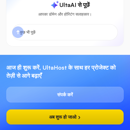
UltaAI से पूछें
आपका डोमेन और होस्टिंग सलाहकार।
आज ही शुरू करें, UltaHost के साथ हर प्रोजेक्ट को
तेज़ी से आगे बढ़ाएँ
संपर्क करें
अब शुरू हो जाओ