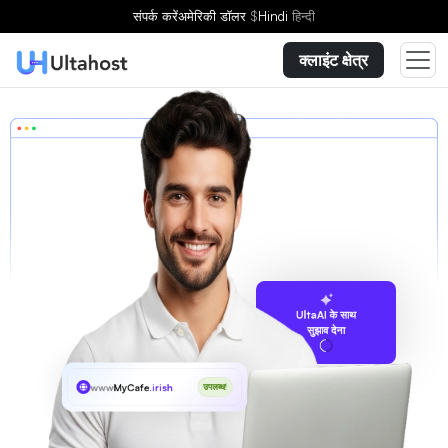
संपर्क करें
अमेरिकी डॉलर
$
Hindi
हिन्दी
क्लाइंट क्षेत्र
UltaAI के साथ
सुझाव देना
www
MyCafe
.irish
उपलब्ध!