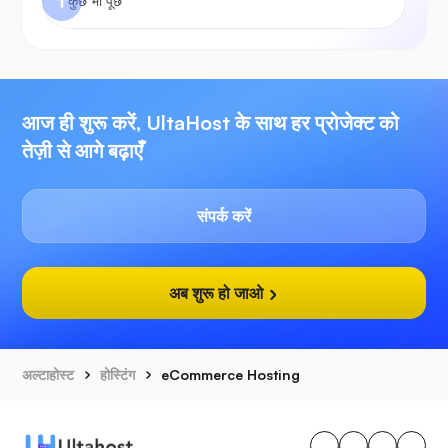
आज ही शुरू करें, UltaHost के साथ हर प्रोजेक्ट को
तेज़ी से आगे बढ़ाएँ
संपर्क करें
अब शुरू हो जाओ
अल्टाहोस्ट
होस्टिंग
eCommerce Hosting