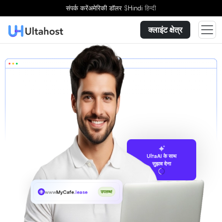
संपर्क करें
अमेरिकी डॉलर
$
Hindi
हिन्दी
क्लाइंट क्षेत्र
UltaAI के साथ
सुझाव देना
www
MyCafe
.lease
उपलब्ध!