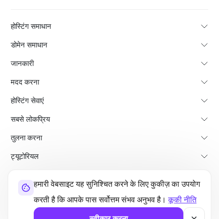
होस्टिंग समाधान
डोमेन समाधान
जानकारी
मदद करना
होस्टिंग सेवाएं
सबसे लोकप्रिय
तुलना करना
ट्यूटोरियल
हमारी वेबसाइट यह सुनिश्चित करने के लिए कुकीज़ का उपयोग
हमारे बारे में
भुगतान वापसी की नीति
नियम और शर्तें
गोपनीयता नीति
कानूनी
साइट मैप
करती है कि आपके पास सर्वोत्तम संभव अनुभव है।
कूकी नीति
©2026 UltaHost - सर्वाधिकार सुरक्षित
स्वीकार करना