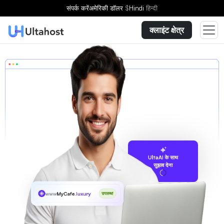
संपर्क करें
अमेरिकी डॉलर
$
Hindi
हिन्दी
क्लाइंट क्षेत्र
UltaAI के साथ
सुझाव देना
www
MyCafe
.luxury
उपलब्ध!