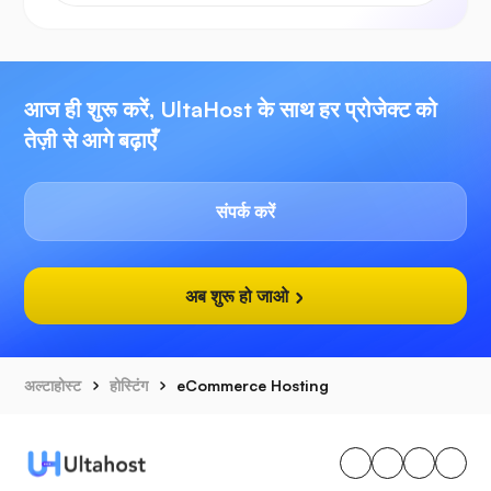
आज ही शुरू करें, UltaHost के साथ हर प्रोजेक्ट को
तेज़ी से आगे बढ़ाएँ
संपर्क करें
अब शुरू हो जाओ
अल्टाहोस्ट
होस्टिंग
eCommerce Hosting