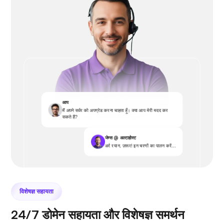
आप
मैं अपने सर्वर को अपग्रेड करना चाहता हूँ। क्या आप मेरी मदद कर
सकते हैं?
जेम्स @ अल्टाहोस्ट
अरे रयान, ज़रूर! इन चरणों का पालन करें...
विशेषज्ञ सहायता
24/7 डोमेन सहायता और विशेषज्ञ समर्थन