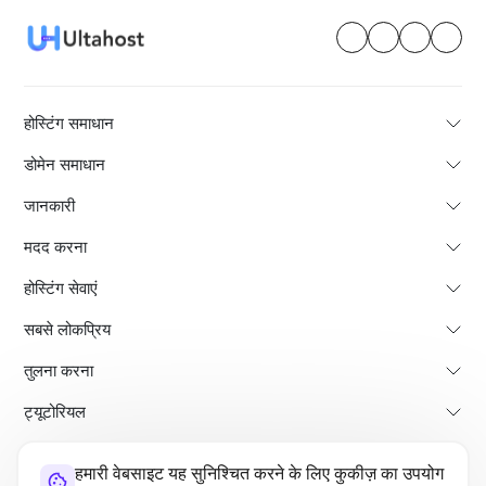
होस्टिंग समाधान
डोमेन समाधान
जानकारी
मदद करना
होस्टिंग सेवाएं
सबसे लोकप्रिय
तुलना करना
ट्यूटोरियल
हमारी वेबसाइट यह सुनिश्चित करने के लिए कुकीज़ का उपयोग
हमारे बारे में
भुगतान वापसी की नीति
नियम और शर्तें
गोपनीयता नीति
कानूनी
साइट मैप