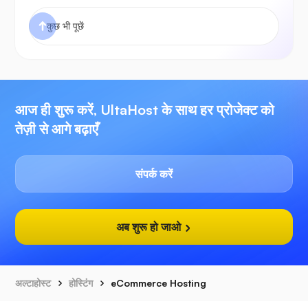
आज ही शुरू करें, UltaHost के साथ हर प्रोजेक्ट को
तेज़ी से आगे बढ़ाएँ
संपर्क करें
अब शुरू हो जाओ
अल्टाहोस्ट
होस्टिंग
eCommerce Hosting