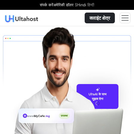
संपर्क करें
अमेरिकी डॉलर
$
Hindi
हिन्दी
क्लाइंट क्षेत्र
UltaAI के साथ
सुझाव देना
www
MyCafe
.mg
उपलब्ध!