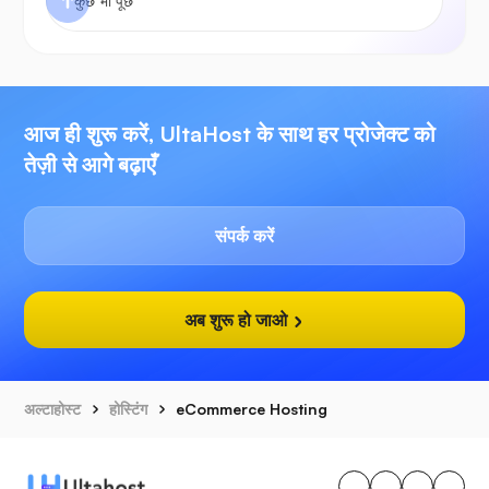
आज ही शुरू करें, UltaHost के साथ हर प्रोजेक्ट को
तेज़ी से आगे बढ़ाएँ
संपर्क करें
अब शुरू हो जाओ
अल्टाहोस्ट
होस्टिंग
eCommerce Hosting