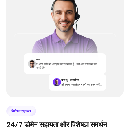
आप
मैं अपने सर्वर को अपग्रेड करना चाहता हूँ। क्या आप मेरी मदद कर
सकते हैं?
जेम्स @ अल्टाहोस्ट
अरे रयान, ज़रूर! इन चरणों का पालन करें...
विशेषज्ञ सहायता
24/7 डोमेन सहायता और विशेषज्ञ समर्थन