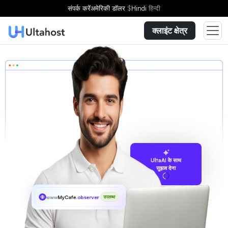
संपर्क करें
अमेरिकी डॉलर
$
Hindi
हिन्दी
क्लाइंट क्षेत्र
UltaAI के साथ
सुझाव देना
www
MyCafe
.observer
उपलब्ध!