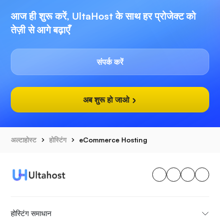
आज ही शुरू करें, UltaHost के साथ हर प्रोजेक्ट को
तेज़ी से आगे बढ़ाएँ
संपर्क करें
अब शुरू हो जाओ
अल्टाहोस्ट
होस्टिंग
eCommerce Hosting
होस्टिंग समाधान