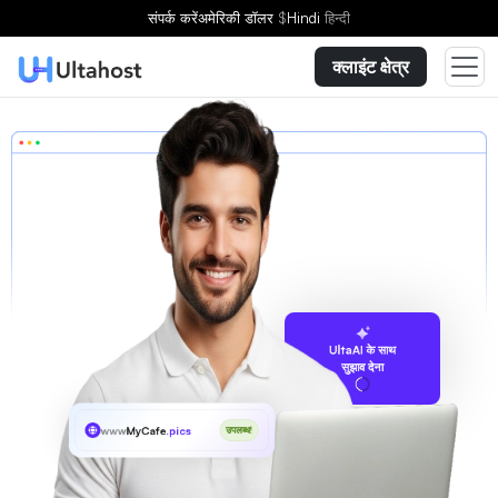
संपर्क करें
अमेरिकी डॉलर
$
Hindi
हिन्दी
क्लाइंट क्षेत्र
UltaAI के साथ
सुझाव देना
www
MyCafe
.pics
उपलब्ध!