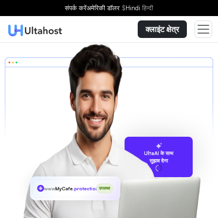
संपर्क करें
अमेरिकी डॉलर
$
Hindi
हिन्दी
क्लाइंट क्षेत्र
UltaAI के साथ
सुझाव देना
www
MyCafe
.protection
उपलब्ध!