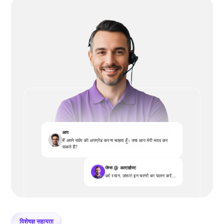
आप
मैं अपने सर्वर को अपग्रेड करना चाहता हूँ। क्या आप मेरी मदद कर
सकते हैं?
जेम्स @ अल्टाहोस्ट
अरे रयान, ज़रूर! इन चरणों का पालन करें...
विशेषज्ञ सहायता