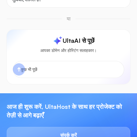
या
UltaAI से पूछें
आपका डोमेन और होस्टिंग सलाहकार।
आज ही शुरू करें, UltaHost के साथ हर प्रोजेक्ट को
तेज़ी से आगे बढ़ाएँ
संपर्क करें