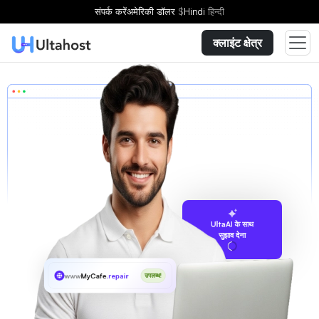
संपर्क करें
अमेरिकी डॉलर
$
Hindi
हिन्दी
क्लाइंट क्षेत्र
UltaAI के साथ
सुझाव देना
www
MyCafe
.repair
उपलब्ध!