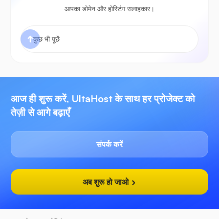
आपका डोमेन और होस्टिंग सलाहकार।
आज ही शुरू करें, UltaHost के साथ हर प्रोजेक्ट को
तेज़ी से आगे बढ़ाएँ
संपर्क करें
अब शुरू हो जाओ