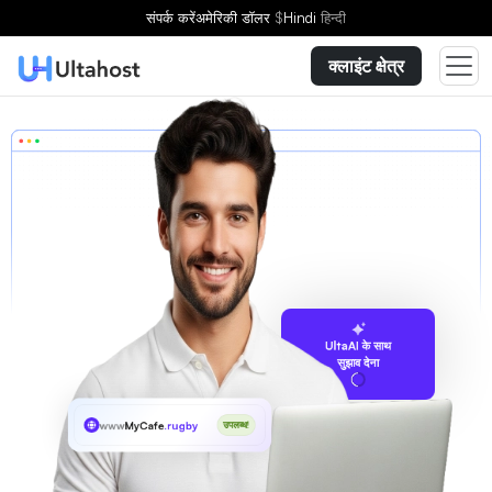
संपर्क करें
अमेरिकी डॉलर
$
Hindi
हिन्दी
क्लाइंट क्षेत्र
UltaAI के साथ
सुझाव देना
www
MyCafe
.rugby
उपलब्ध!