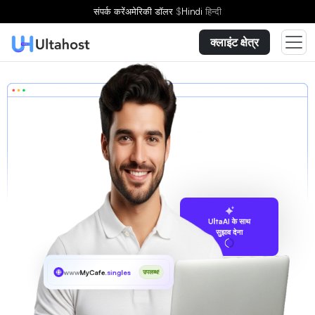
संपर्क करें
अमेरिकी डॉलर
$
Hindi
हिन्दी
क्लाइंट क्षेत्र
UltaAI के साथ
सुझाव देना
www
MyCafe
.singles
उपलब्ध!