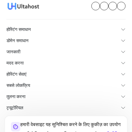
होस्टिंग समाधान
डोमेन समाधान
जानकारी
मदद करना
होस्टिंग सेवाएं
सबसे लोकप्रिय
तुलना करना
ट्यूटोरियल
हमारी वेबसाइट यह सुनिश्चित करने के लिए कुकीज़ का उपयोग
हमारे बारे में
भुगतान वापसी की नीति
नियम और शर्तें
गोपनीयता नीति
कानूनी
साइट मैप