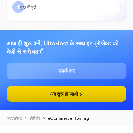
आज ही शुरू करें, UltaHost के साथ हर प्रोजेक्ट को
तेज़ी से आगे बढ़ाएँ
संपर्क करें
अब शुरू हो जाओ
अल्टाहोस्ट
होस्टिंग
eCommerce Hosting