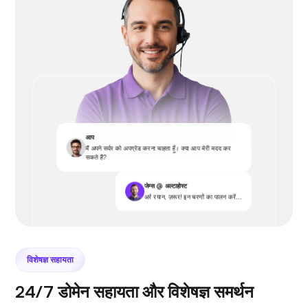
आप
मैं अपने सर्वर को अपग्रेड करना चाहता हूँ। क्या आप मेरी मदद कर
सकते हैं?
जेम्स @ अल्टाहोस्ट
अरे रयान, ज़रूर! इन चरणों का पालन करें...
विशेषज्ञ सहायता
24/7 डोमेन सहायता और विशेषज्ञ समर्थन