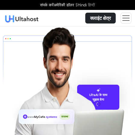
संपर्क करें
अमेरिकी डॉलर
$
Hindi
हिन्दी
क्लाइंट क्षेत्र
UltaAI के साथ
सुझाव देना
www
MyCafe
.systems
उपलब्ध!