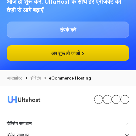
आज ही शुरू करें, UltaHost के साथ हर प्रोजेक्ट को
तेज़ी से आगे बढ़ाएँ
संपर्क करें
अब शुरू हो जाओ
अल्टाहोस्ट
होस्टिंग
eCommerce Hosting
होस्टिंग समाधान
डोमेन समाधान