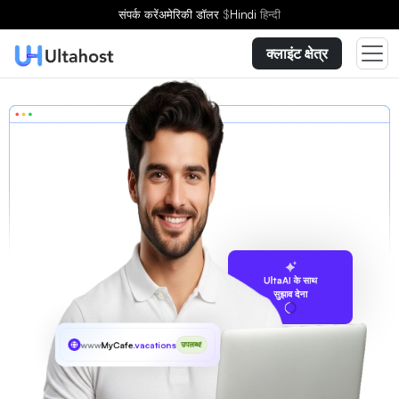
संपर्क करें
अमेरिकी डॉलर
$
Hindi
हिन्दी
क्लाइंट क्षेत्र
UltaAI के साथ
सुझाव देना
www
MyCafe
.vacations
उपलब्ध!