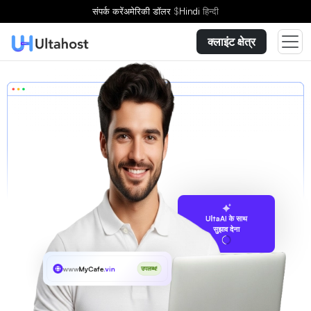
संपर्क करें
अमेरिकी डॉलर
$
Hindi
हिन्दी
क्लाइंट क्षेत्र
UltaAI के साथ
सुझाव देना
www
MyCafe
.vin
उपलब्ध!