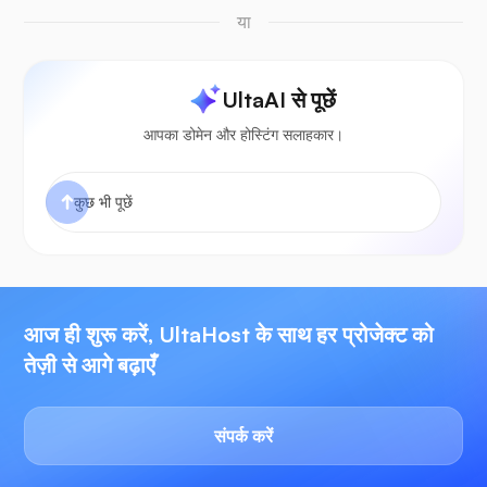
या
UltaAI से पूछें
आपका डोमेन और होस्टिंग सलाहकार।
आज ही शुरू करें, UltaHost के साथ हर प्रोजेक्ट को
तेज़ी से आगे बढ़ाएँ
संपर्क करें