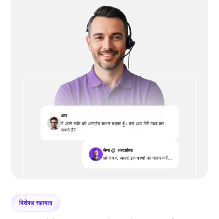
आप
मैं अपने सर्वर को अपग्रेड करना चाहता हूँ। क्या आप मेरी मदद कर
सकते हैं?
जेम्स @ अल्टाहोस्ट
अरे रयान, ज़रूर! इन चरणों का पालन करें...
विशेषज्ञ सहायता