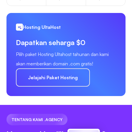
Hosting UltaHost
Dapatkan seharga $0
Pilih paket Hosting Ultahost tahunan dan kami
akan memberikan domain .com gratis!
Jelajahi Paket Hosting
TENTANG KAMI .AGENCY