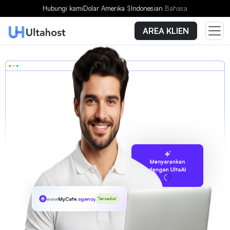
Hubungi kami
Dolar Amerika
$
Indonesian
Bahasa
AREA KLIEN
Menyarankan
dengan UltaAI
www
MyCafe
.agency
Tersedia!