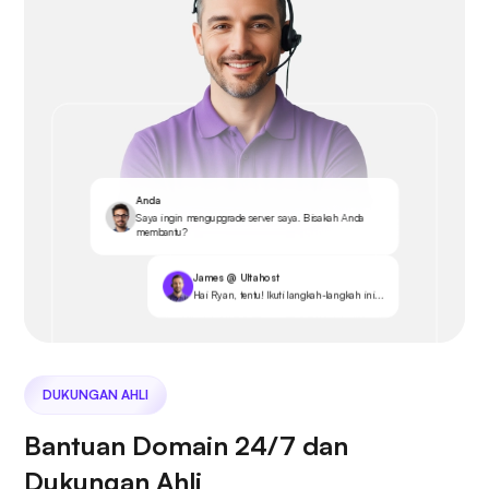
Anda
Saya ingin mengupgrade server saya. Bisakah Anda
membantu?
James @ Ultahost
Hai Ryan, tentu! Ikuti langkah-langkah ini...
DUKUNGAN AHLI
Bantuan Domain 24/7 dan
Dukungan Ahli