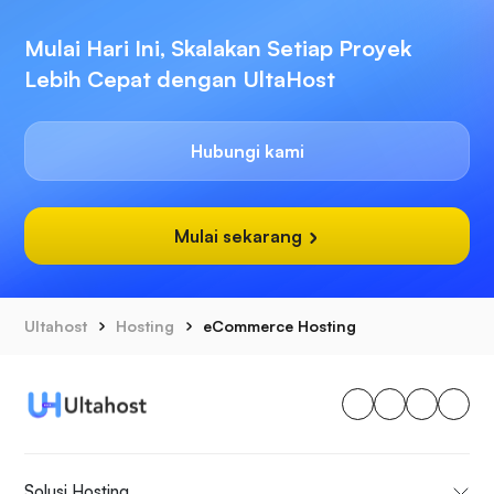
Mulai Hari Ini, Skalakan Setiap Proyek
Lebih Cepat dengan UltaHost
Hubungi kami
Mulai sekarang
Ultahost
Hosting
eCommerce Hosting
Solusi Hosting