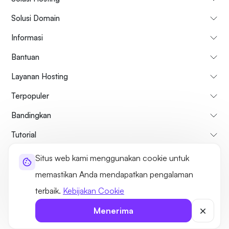
Solusi Domain
Informasi
Bantuan
Layanan Hosting
Terpopuler
Bandingkan
Tutorial
Situs web kami menggunakan cookie untuk
Tentang kami
Kebijakan Pembatalan & Pengembalian Dana
memastikan Anda mendapatkan pengalaman
Syarat dan ketentuan
Kebijakan pribadi
Hukum
Sitemap
terbaik.
Kebijakan Cookie
©2026 UltaHost - Seluruh hak cipta
Menerima