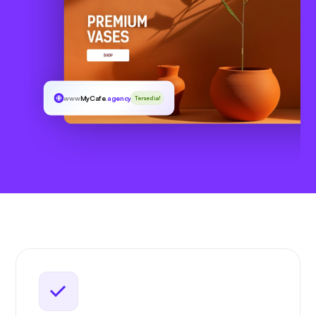
www
MyCafe
.agency
Tersedia!