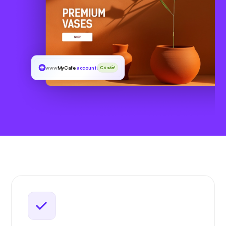
www
MyCafe
.accountant
Có sẵn!