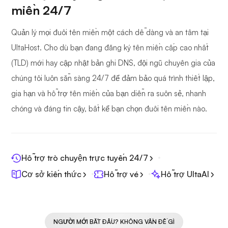
miền 24/7
Quản lý mọi đuôi tên miền một cách dễ dàng và an tâm tại
UltaHost. Cho dù bạn đang đăng ký tên miền cấp cao nhất
(TLD) mới hay cập nhật bản ghi DNS, đội ngũ chuyên gia của
chúng tôi luôn sẵn sàng 24/7 để đảm bảo quá trình thiết lập,
gia hạn và hỗ trợ tên miền của bạn diễn ra suôn sẻ, nhanh
chóng và đáng tin cậy, bất kể bạn chọn đuôi tên miền nào.
Hỗ trợ trò chuyện trực tuyến 24/7
Cơ sở kiến thức
Hỗ trợ vé
Hỗ trợ UltaAI
NGƯỜI MỚI BẮT ĐẦU? KHÔNG VẤN ĐỀ GÌ