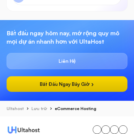
Bắt đầu ngay hôm nay, mở rộng quy mô
mọi dự án nhanh hơn với UltaHost
Liên Hệ
Bắt Đầu Ngay Bây Giờ
Ultahost
Lưu trữ
eCommerce Hosting