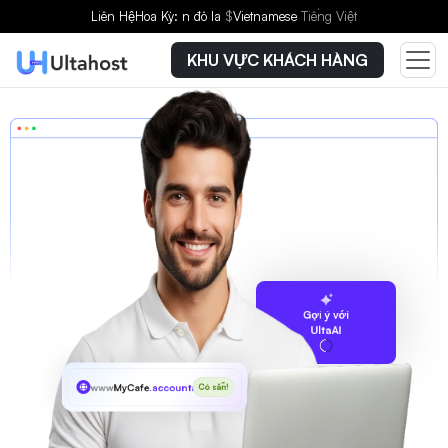
Liên Hệ
Hoa Kỳ: n đô la
$
Vietnamese
Tiếng Việt
KHU VỰC KHÁCH HÀNG
Gợi ý với
UltaAI
www
MyCafe
.accountant
Có sẵn!