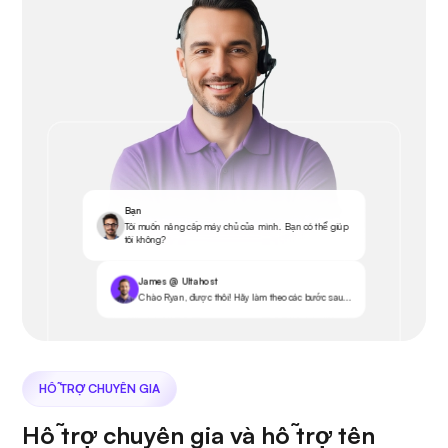
Bạn
Tôi muốn nâng cấp máy chủ của mình. Bạn có thể giúp
tôi không?
James @ Ultahost
Chào Ryan, được thôi! Hãy làm theo các bước sau...
HỖ TRỢ CHUYÊN GIA
Hỗ trợ chuyên gia và hỗ trợ tên