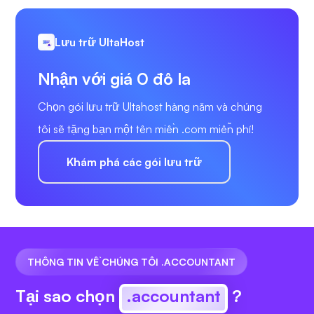
Lưu trữ UltaHost
Nhận với giá 0 đô la
Chọn gói lưu trữ Ultahost hàng năm và chúng
tôi sẽ tặng bạn một tên miền .com miễn phí!
Khám phá các gói lưu trữ
THÔNG TIN VỀ CHÚNG TÔI .ACCOUNTANT
Tại sao chọn
.accountant
?