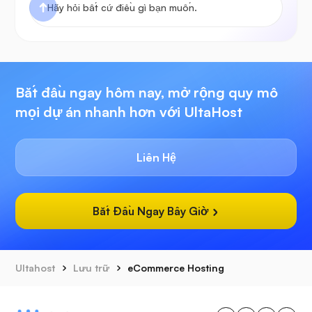
Bắt đầu ngay hôm nay, mở rộng quy mô
mọi dự án nhanh hơn với UltaHost
Liên Hệ
Bắt Đầu Ngay Bây Giờ
Ultahost
Lưu trữ
eCommerce Hosting