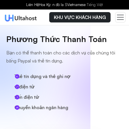
Liên Hệ
Hoa Kỳ: n đô la
$
Vietnamese
Tiếng Việt
KHU VỰC KHÁCH HÀNG
Phương Thức Thanh Toán
Bạn có thể thanh toán cho các dịch vụ của chúng tôi
bằng Paypal và thẻ tín dụng.
Thẻ tín dụng và thẻ ghi nợ
ví điện tử
tiền điện tử
Chuyển khoản ngân hàng