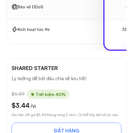
Bảo vệ DDoS
35 gi
Kích hoạt tức thì
SHARED STARTER
Lý tưởng để bắt đầu chia sẻ lưu trữ!
$6.89
Tiết kiệm 40%
$3.44
/vì
Gia hạn với giá
$3.44
/tháng trong 2 năm. Có thể hủy bất cứ lúc nào.
ĐẶT HÀNG