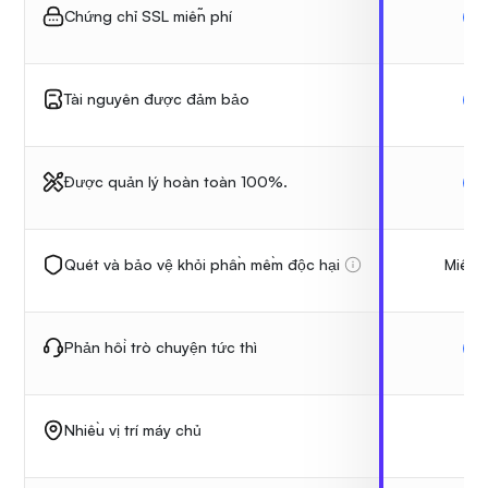
Chứng chỉ SSL miễn phí
Tài nguyên được đảm bảo
Được quản lý hoàn toàn 100%.
Miễn 
Quét và bảo vệ khỏi phần mềm độc hại
Phản hồi trò chuyện tức thì
9
Nhiều vị trí máy chủ