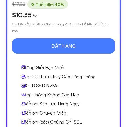
$17.02
Tiết kiệm 40%
$10.35
/vì
Gia hạn với giá
$10.35
/tháng trong 2 năm. Có thể hủy bất cứ lúc
nào.
ĐẶT HÀNG
Không Giới Hạn
Miền
~25,000
Lượt Truy Cập Hàng Tháng
80 GB
SSD NVMe
Băng Thông Không Giới Hạn
Miễn phí
Sao Lưu Hàng Ngày
Miễn phí
Chuyển Miền
Miễn phí
(các) Chứng Chỉ SSL