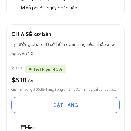
Miễn phí
30 ngày
hoàn tiền
CHIA SẺ cơ bản
Lý tưởng cho chủ sở hữu doanh nghiệp nhỏ và tài
nguyên 2X.
$9.19
Tiết kiệm 40%
$5.18
/vì
Gia hạn với giá
$5.18
/tháng trong 2 năm. Có thể hủy bất cứ lúc nào.
ĐẶT HÀNG
4
Miền