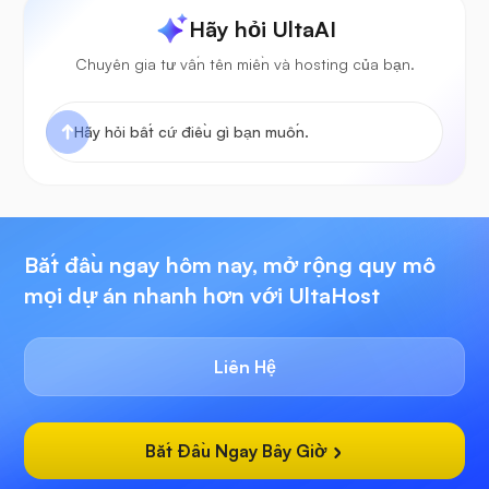
Hãy hỏi UltaAI
Chuyên gia tư vấn tên miền và hosting của bạn.
Bắt đầu ngay hôm nay, mở rộng quy mô
mọi dự án nhanh hơn với UltaHost
Liên Hệ
Bắt Đầu Ngay Bây Giờ