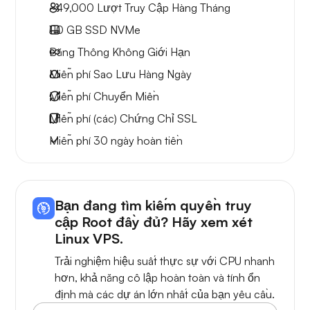
~49,000
Lượt Truy Cập Hàng Tháng
110 GB
SSD NVMe
Băng Thông Không Giới Hạn
Miễn phí
Sao Lưu Hàng Ngày
Miễn phí
Chuyển Miền
Miễn phí
(các) Chứng Chỉ SSL
Miễn phí
30 ngày
hoàn tiền
Bạn đang tìm kiếm quyền truy
cập Root đầy đủ? Hãy xem xét
Linux VPS.
Trải nghiệm hiệu suất thực sự với CPU nhanh
hơn, khả năng cô lập hoàn toàn và tính ổn
định mà các dự án lớn nhất của bạn yêu cầu.