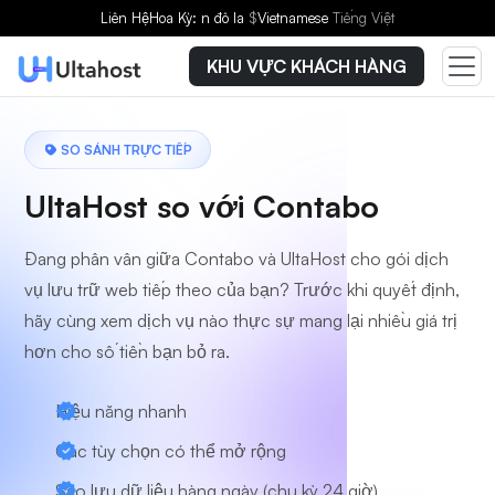
Liên Hệ
Hoa Kỳ: n đô la
$
Vietnamese
Tiếng Việt
KHU VỰC KHÁCH HÀNG
SO SÁNH TRỰC TIẾP
UltaHost so với Contabo
Đang phân vân giữa Contabo và UltaHost cho gói dịch
vụ lưu trữ web tiếp theo của bạn? Trước khi quyết định,
hãy cùng xem dịch vụ nào thực sự mang lại nhiều giá trị
hơn cho số tiền bạn bỏ ra.
Hiệu năng nhanh
Các tùy chọn có thể mở rộng
Sao lưu dữ liệu hàng ngày (chu kỳ 24 giờ)