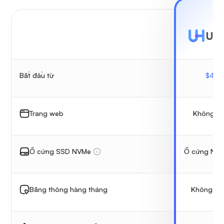
$
4.13
Bắt đầu từ
Không gi
Trang web
Ổ cứng NV
Ổ cứng SSD NVMe
Không đo
Băng thông hàng tháng