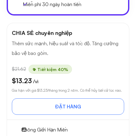
Miễn phí
30 ngày
hoàn tiền
CHIA SẺ chuyên nghiệp
Thêm sức mạnh, hiệu suất và tốc độ. Tăng cường
bảo vệ bao gồm.
$21.62
Tiết kiệm 40%
$13.23
/vì
Gia hạn với giá
$13.23
/tháng trong 2 năm. Có thể hủy bất cứ lúc nào.
ĐẶT HÀNG
Không Giới Hạn
Miền