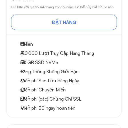
Gia hạn với giá
$3.44
/tháng trong 2 năm. Có thể hủy bất cứ lúc nào.
ĐẶT HÀNG
1
Miền
~10,000
Lượt Truy Cập Hàng Tháng
30 GB
SSD NVMe
Băng Thông Không Giới Hạn
Miễn phí
Sao Lưu Hàng Ngày
Miễn phí
Chuyển Miền
Miễn phí
(các) Chứng Chỉ SSL
Miễn phí
30 ngày
hoàn tiền