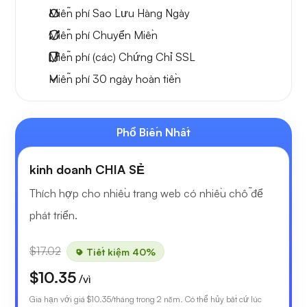
Miễn phí
Sao Lưu Hàng Ngày
Miễn phí
Chuyển Miền
Miễn phí
(các) Chứng Chỉ SSL
Miễn phí
30 ngày
hoàn tiền
Phổ Biến Nhất
kinh doanh CHIA SẺ
Thích hợp cho nhiều trang web có nhiều chỗ để
phát triển.
$17.02
Tiết kiệm 40%
$10.35
/vì
Gia hạn với giá
$10.35
/tháng trong 2 năm. Có thể hủy bất cứ lúc