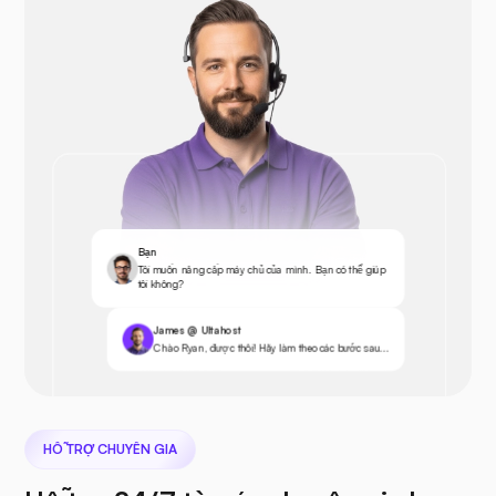
Bạn
Tôi muốn nâng cấp máy chủ của mình. Bạn có thể giúp
tôi không?
James @ Ultahost
Chào Ryan, được thôi! Hãy làm theo các bước sau...
HỖ TRỢ CHUYÊN GIA