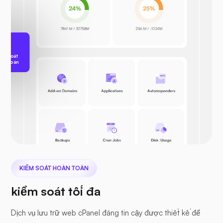
ểm Soát
àn Toàn
KIỂM SOÁT HOÀN TOÀN
kiểm soát tối đa
Dịch vụ lưu trữ web cPanel đáng tin cậy được thiết kế để