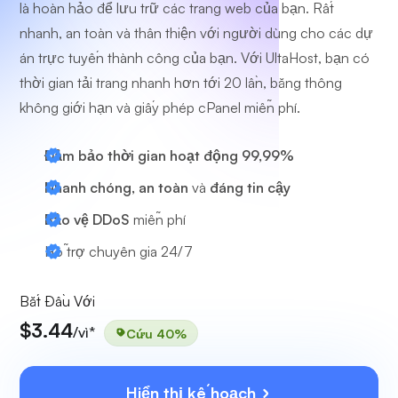
là hoàn hảo để lưu trữ các trang web của bạn. Rất
nhanh, an toàn và thân thiện với người dùng cho các dự
án trực tuyến thành công của bạn. Với UltaHost, bạn có
thời gian tải trang nhanh hơn tới 20 lần, băng thông
không giới hạn và giấy phép cPanel miễn phí.
Đảm bảo thời gian hoạt động 99,99%
Nhanh chóng, an toàn
và
đáng tin cậy
Bảo vệ DDoS
miễn phí
Hỗ trợ chuyên gia
24/7
Bắt Đầu Với
$3.44
/vì*
Cứu 40%
Hiển thị kế hoạch