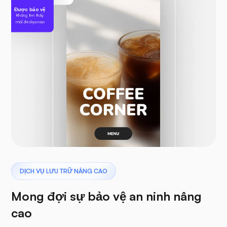
Được bảo vệ
Không tìm thấy
mối đe dọa nào
DỊCH VỤ LƯU TRỮ NÂNG CAO
Mong đợi sự bảo vệ an ninh nâng
cao