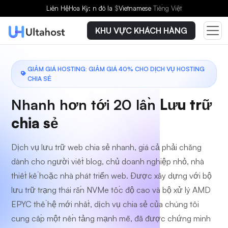
Chọn gói dịch vụ
Liên Hệ
Hoa Kỳ: n đô la
$
Vietnamese
Tiếng Việt
KHU VỰC KHÁCH HÀNG
GIẢM GIÁ HOSTING: GIẢM GIÁ 40% CHO DỊCH VỤ HOSTING
CHIA SẺ
Nhanh hơn tới 20 lần
Lưu trữ
chia sẻ
Dịch vụ lưu trữ web chia sẻ nhanh, giá cả phải chăng
dành cho người viết blog, chủ doanh nghiệp nhỏ, nhà
thiết kế hoặc nhà phát triển web. Được xây dựng với bộ
lưu trữ trạng thái rắn NVMe tốc độ cao và bộ xử lý AMD
EPYC thế hệ mới nhất, dịch vụ chia sẻ của chúng tôi
cung cấp một nền tảng mạnh mẽ, đã được chứng minh