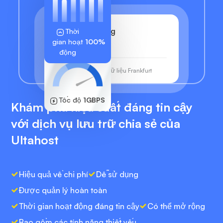
Shared Hosting
Thời
gian hoạt
100%
255.189.85.19
động
Trung tâm dữ liệu Frankfurt
Tốc độ
1GBPS
Khám phá hiệu suất đáng tin cậy
với dịch vụ lưu trữ chia sẻ của
Ultahost
Hiệu quả về chi phí
Dễ sử dụng
Được quản lý hoàn toàn
Thời gian hoạt động đáng tin cậy
Có thể mở rộng
Bao gồm các tính năng thiết yếu