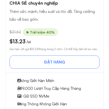
CHIA SẺ chuyên nghiệp
Thêm sức mạnh, hiệu suất và tốc độ. Tăng cường
bảo vệ bao gồm.
$21.62
Tiết kiệm 40%
$13.23
/vì
Gia hạn với giá
$13.23
/tháng trong 2 năm. Có thể hủy bất cứ lúc nào.
ĐẶT HÀNG
Không Giới Hạn
Miền
~49,000
Lượt Truy Cập Hàng Tháng
110 GB
SSD NVMe
Băng Thông Không Giới Hạn