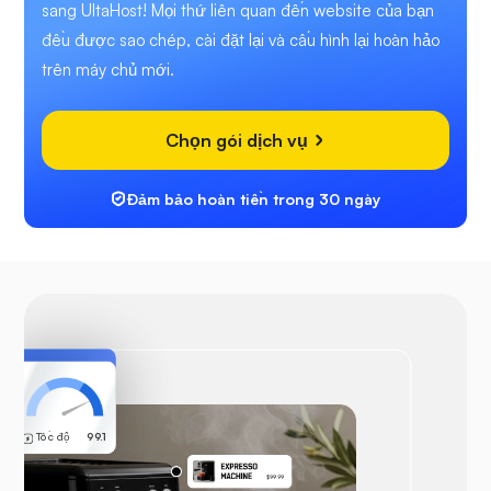
sang UltaHost! Mọi thứ liên quan đến website của bạn
đều được sao chép, cài đặt lại và cấu hình lại hoàn hảo
trên máy chủ mới.
Chọn gói dịch vụ
Đảm bảo hoàn tiền trong 30 ngày
Được bảo vệ
Không tìm thấy
mối đe dọa nào
Tốc độ
99.1