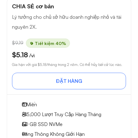
CHIA SẺ cơ bản
Lý tưởng cho chủ sở hữu doanh nghiệp nhỏ và tài
nguyên 2X.
$9.19
Tiết kiệm 40%
$5.18
/vì
Gia hạn với giá
$5.18
/tháng trong 2 năm. Có thể hủy bất cứ lúc nào.
ĐẶT HÀNG
4
Miền
~15,000
Lượt Truy Cập Hàng Tháng
60 GB
SSD NVMe
Băng Thông Không Giới Hạn