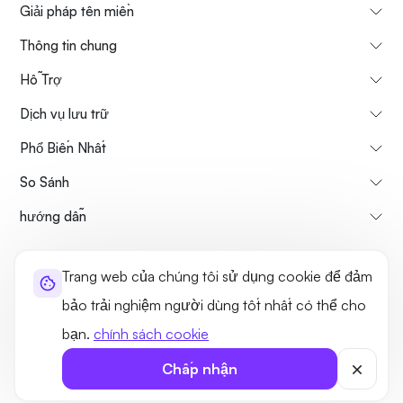
Giải pháp tên miền
Thông tin chung
Hỗ Trợ
Dịch vụ lưu trữ
Phổ Biến Nhất
So Sánh
hướng dẫn
Thông tin về chúng tôi
Chính sách hủy & hoàn tiền
Trang web của chúng tôi sử dụng cookie để đảm
Điều khoản sử dụng
Chính sách bảo mật
Tính hợp pháp
bảo trải nghiệm người dùng tốt nhất có thể cho
Sơ đồ trang web
bạn.
chính sách cookie
©2026 UltaHost - Đã đăng ký Bản quyền
Chấp nhận