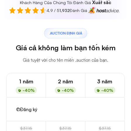
Xuất sắc
Khách Hàng Của Chúng Tôi Đánh Giá
4.9 / 5
1,932
Đánh Giá
.AUCTION ĐỊNH GIÁ
Giá cả không làm bạn tốn kém
Giá tuyệt vời cho tên miền .auction của bạn.
1 năm
2 năm
3 năm
-40%
-40%
-40%
Đăng ký
$37.15
$37.15
$37.15