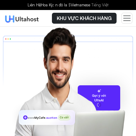
Liên Hệ
Hoa Kỳ: n đô la
$
Vietnamese
Tiếng Việt
KHU VỰC KHÁCH HÀNG
Gợi ý với
UltaAI
www
MyCafe
.auction
Có sẵn!