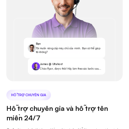
Bạn
Tôi muốn nâng cấp máy chủ của mình. Bạn có thể giúp
tôi không?
James @ Ultahost
Chào Ryan, được thôi! Hãy làm theo các bước sau...
HỖ TRỢ CHUYÊN GIA
Hỗ trợ chuyên gia và hỗ trợ tên
miền 24/7