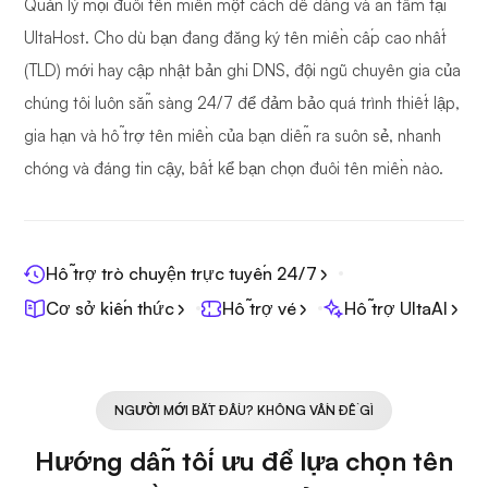
Quản lý mọi đuôi tên miền một cách dễ dàng và an tâm tại
UltaHost. Cho dù bạn đang đăng ký tên miền cấp cao nhất
(TLD) mới hay cập nhật bản ghi DNS, đội ngũ chuyên gia của
chúng tôi luôn sẵn sàng 24/7 để đảm bảo quá trình thiết lập,
gia hạn và hỗ trợ tên miền của bạn diễn ra suôn sẻ, nhanh
chóng và đáng tin cậy, bất kể bạn chọn đuôi tên miền nào.
Hỗ trợ trò chuyện trực tuyến 24/7
Cơ sở kiến thức
Hỗ trợ vé
Hỗ trợ UltaAI
NGƯỜI MỚI BẮT ĐẦU? KHÔNG VẤN ĐỀ GÌ
Hướng dẫn tối ưu để lựa chọn tên