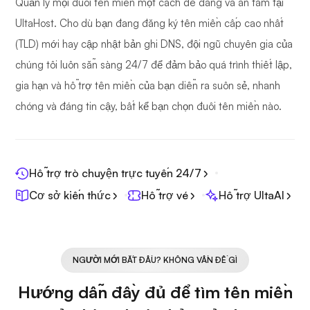
Quản lý mọi đuôi tên miền một cách dễ dàng và an tâm tại
UltaHost. Cho dù bạn đang đăng ký tên miền cấp cao nhất
(TLD) mới hay cập nhật bản ghi DNS, đội ngũ chuyên gia của
chúng tôi luôn sẵn sàng 24/7 để đảm bảo quá trình thiết lập,
gia hạn và hỗ trợ tên miền của bạn diễn ra suôn sẻ, nhanh
chóng và đáng tin cậy, bất kể bạn chọn đuôi tên miền nào.
Hỗ trợ trò chuyện trực tuyến 24/7
Cơ sở kiến thức
Hỗ trợ vé
Hỗ trợ UltaAI
NGƯỜI MỚI BẮT ĐẦU? KHÔNG VẤN ĐỀ GÌ
Hướng dẫn đầy đủ để tìm tên miền