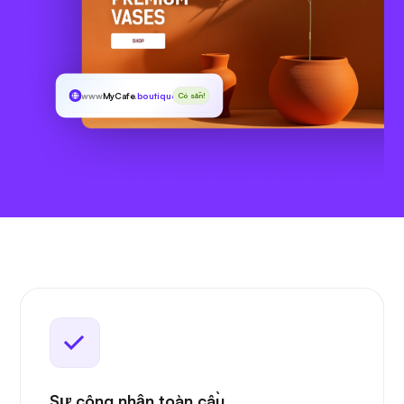
www
MyCafe
.boutique
Có sẵn!
Sự công nhận toàn cầu