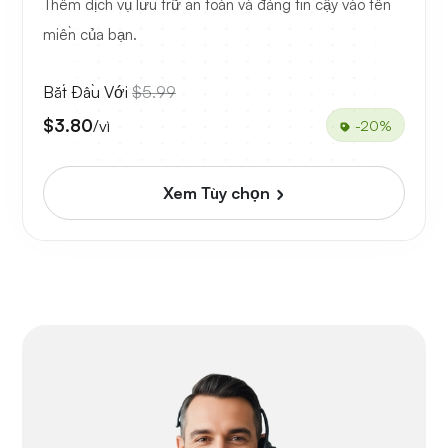
Thêm dịch vụ lưu trữ an toàn và đáng tin cậy vào tên
miền của bạn.
Bắt Đầu Với
$5.99
$3.80
/vì
-20%
Xem Tùy chọn