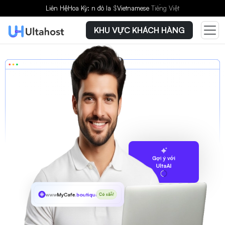
Liên Hệ
Hoa Kỳ: n đô la
$
Vietnamese
Tiếng Việt
KHU VỰC KHÁCH HÀNG
Gợi ý với
UltaAI
www
MyCafe
.boutique
Có sẵn!