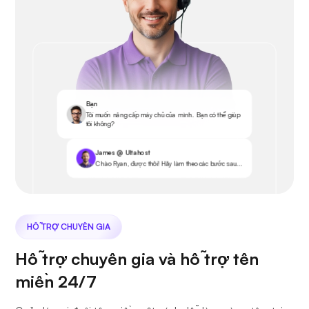
Bạn
Tôi muốn nâng cấp máy chủ của mình. Bạn có thể giúp
tôi không?
James @ Ultahost
Chào Ryan, được thôi! Hãy làm theo các bước sau...
HỖ TRỢ CHUYÊN GIA
Hỗ trợ chuyên gia và hỗ trợ tên
miền 24/7