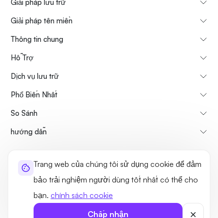
Giải pháp lưu trữ
Giải pháp tên miền
Thông tin chung
Hỗ Trợ
Dịch vụ lưu trữ
Phổ Biến Nhất
So Sánh
hướng dẫn
Thông tin về chúng tôi
Chính sách hủy & hoàn tiền
Trang web của chúng tôi sử dụng cookie để đảm
Điều khoản sử dụng
Chính sách bảo mật
Tính hợp pháp
bảo trải nghiệm người dùng tốt nhất có thể cho
Sơ đồ trang web
bạn.
chính sách cookie
©2026 UltaHost - Đã đăng ký Bản quyền
Chấp nhận