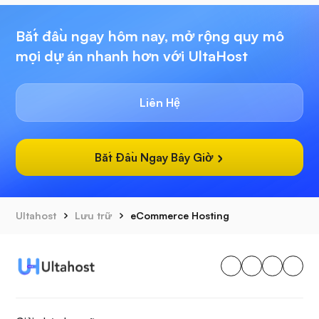
Bắt đầu ngay hôm nay, mở rộng quy mô
mọi dự án nhanh hơn với UltaHost
Liên Hệ
Bắt Đầu Ngay Bây Giờ
Ultahost
Lưu trữ
eCommerce Hosting