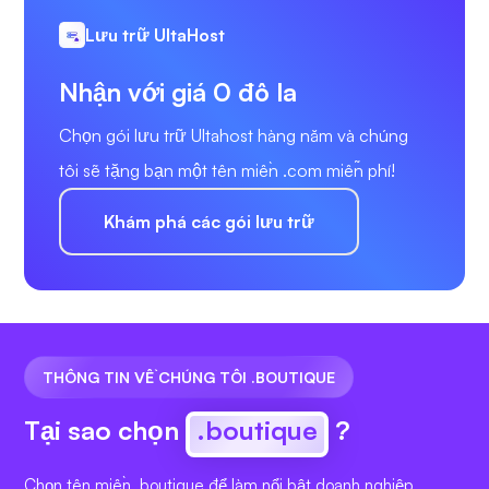
Lưu trữ UltaHost
Nhận với giá 0 đô la
Chọn gói lưu trữ Ultahost hàng năm và chúng
tôi sẽ tặng bạn một tên miền .com miễn phí!
Khám phá các gói lưu trữ
THÔNG TIN VỀ CHÚNG TÔI .BOUTIQUE
Tại sao chọn
.boutique
?
Chọn tên miền .boutique để làm nổi bật doanh nghiệp