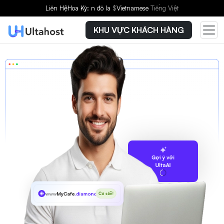
Liên Hệ
Hoa Kỳ: n đô la
$
Vietnamese
Tiếng Việt
KHU VỰC KHÁCH HÀNG
Gợi ý với
UltaAI
www
MyCafe
.diamonds
Có sẵn!