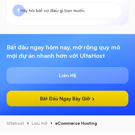
Bắt đầu ngay hôm nay, mở rộng quy mô
mọi dự án nhanh hơn với UltaHost
Liên Hệ
Bắt Đầu Ngay Bây Giờ
Ultahost
Lưu trữ
eCommerce Hosting