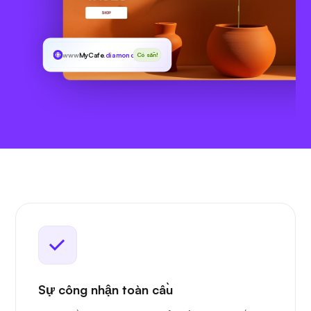
www
MyCafe
.diamonds
Có sẵn!
Sự công nhận toàn cầu