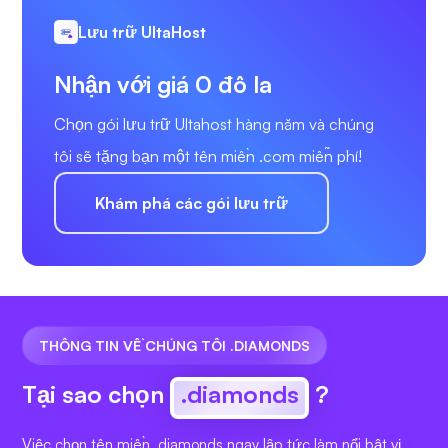
Lưu trữ UltaHost
Nhận với giá 0 đô la
Chọn gói lưu trữ Ultahost hàng năm và chúng
tôi sẽ tặng bạn một tên miền .com miễn phí!
Khám phá các gói lưu trữ
THÔNG TIN VỀ CHÚNG TÔI .DIAMONDS
Tại sao chọn
.diamonds
?
Việc chọn tên miền .diamonds ngay lập tức làm nổi bật vị