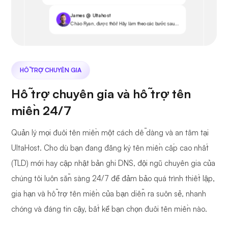
James @ Ultahost
Chào Ryan, được thôi! Hãy làm theo các bước sau...
HỖ TRỢ CHUYÊN GIA
Hỗ trợ chuyên gia và hỗ trợ tên
miền 24/7
Quản lý mọi đuôi tên miền một cách dễ dàng và an tâm tại
UltaHost. Cho dù bạn đang đăng ký tên miền cấp cao nhất
(TLD) mới hay cập nhật bản ghi DNS, đội ngũ chuyên gia của
chúng tôi luôn sẵn sàng 24/7 để đảm bảo quá trình thiết lập,
gia hạn và hỗ trợ tên miền của bạn diễn ra suôn sẻ, nhanh
chóng và đáng tin cậy, bất kể bạn chọn đuôi tên miền nào.