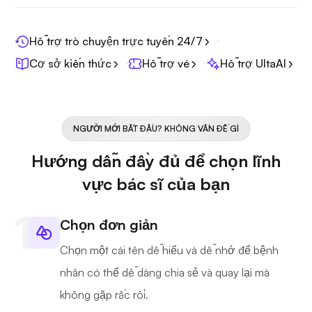
Hỗ trợ trò chuyện trực tuyến 24/7
Cơ sở kiến thức
Hỗ trợ vé
Hỗ trợ UltaAI
NGƯỜI MỚI BẮT ĐẦU? KHÔNG VẤN ĐỀ GÌ
Hướng dẫn đầy đủ để chọn lĩnh
vực bác sĩ của bạn
Chọn đơn giản
Chọn một cái tên dễ hiểu và dễ nhớ để bệnh
nhân có thể dễ dàng chia sẻ và quay lại mà
không gặp rắc rối.