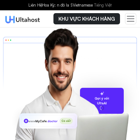
Liên Hệ
Hoa Kỳ: n đô la
$
Vietnamese
Tiếng Việt
KHU VỰC KHÁCH HÀNG
Gợi ý với
UltaAI
www
MyCafe
.doctor
Có sẵn!