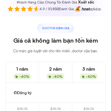
Xuất sắc
Khách Hàng Của Chúng Tôi Đánh Giá
4.9 / 5
1,932
Đánh Giá
.DOCTOR ĐỊNH GIÁ
Giá cả không làm bạn tốn kém
Có mức giá tuyệt vời cho tên miền .doctor của bạn.
1 năm
2 năm
3 năm
-40%
-40%
-40%
Đăng ký
$18.74
$18.74
$18.74