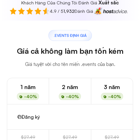
Xuất sắc
Khách Hàng Của Chúng Tôi Đánh Giá
4.9 / 5
1,932
Đánh Giá
.EVENTS ĐỊNH GIÁ
Giá cả không làm bạn tốn kém
Giá tuyệt vời cho tên miền .events của bạn.
1 năm
2 năm
3 năm
-40%
-40%
-40%
Đăng ký
$27.49
$27.49
$27.49