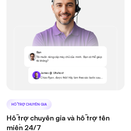
Bạn
Tôi muốn nâng cấp máy chủ của mình. Bạn có thể giúp
tôi không?
James @ Ultahost
Chào Ryan, được thôi! Hãy làm theo các bước sau...
HỖ TRỢ CHUYÊN GIA
Hỗ trợ chuyên gia và hỗ trợ tên
miền 24/7