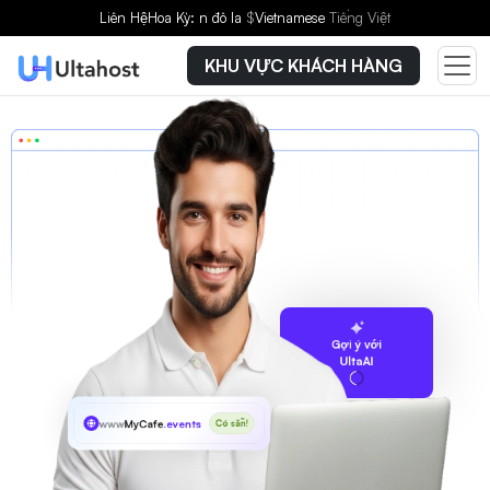
Liên Hệ
Hoa Kỳ: n đô la
$
Vietnamese
Tiếng Việt
KHU VỰC KHÁCH HÀNG
Gợi ý với
UltaAI
www
MyCafe
.events
Có sẵn!