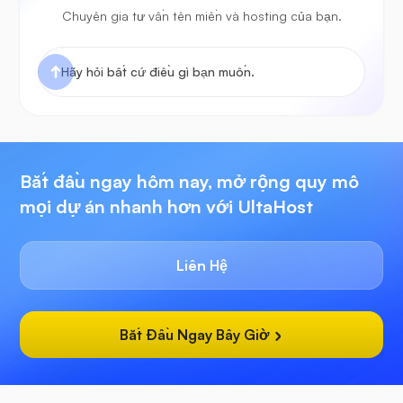
Chuyên gia tư vấn tên miền và hosting của bạn.
Bắt đầu ngay hôm nay, mở rộng quy mô
mọi dự án nhanh hơn với UltaHost
Liên Hệ
Bắt Đầu Ngay Bây Giờ