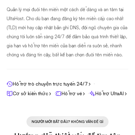
Quản lý mọi đuôi tên miền một cách dễ dàng và an tâm tại
UltaHost. Cho dù bạn đang đăng ký tên miền cấp cao nhất
(TLD) mới hay cập nhật bản ghi DNS, đội ngũ chuyên gia của
chúng tôi luôn sẵn sàng 24/7 để đảm bảo quá trình thiết lập,
gia hạn và hỗ trợ tên miền của bạn diễn ra suôn sẻ, nhanh
chóng và đáng tin cậy, bất kể bạn chọn đuôi tên miền nào.
Hỗ trợ trò chuyện trực tuyến 24/7
Cơ sở kiến thức
Hỗ trợ vé
Hỗ trợ UltaAI
NGƯỜI MỚI BẮT ĐẦU? KHÔNG VẤN ĐỀ GÌ