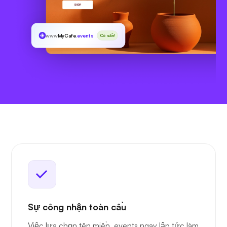
www
MyCafe
.events
Có sẵn!
Sự công nhận toàn cầu
Việc lựa chọn tên miền .events ngay lập tức làm