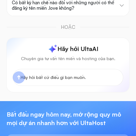
Có bất kỳ hạn chế nào đối với những người có thể
đăng ký tên miền .love không?
HOẶC
Hãy hỏi UltaAI
Chuyên gia tư vấn tên miền và hosting của bạn.
Bắt đầu ngay hôm nay, mở rộng quy mô
mọi dự án nhanh hơn với UltaHost