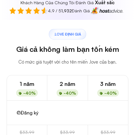
Xuất sắc
Khách Hàng Của Chúng Tôi Đánh Giá
4.9 / 5
1,932
Đánh Giá
.LOVE ĐỊNH GIÁ
Giá cả không làm bạn tốn kém
Có mức giá tuyệt vời cho tên miền .love của bạn.
1 năm
2 năm
3 năm
-40%
-40%
-40%
Đăng ký
$33.99
$33.99
$33.99