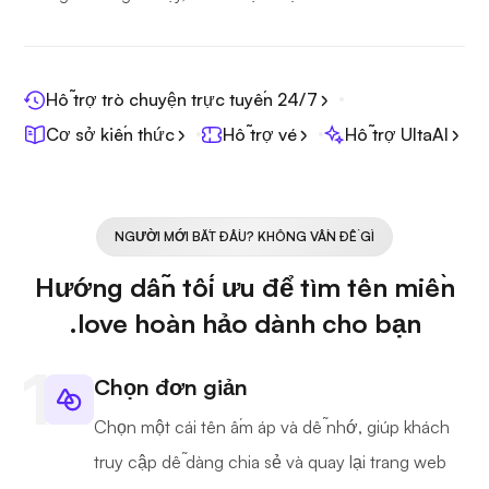
Hỗ trợ trò chuyện trực tuyến 24/7
Cơ sở kiến thức
Hỗ trợ vé
Hỗ trợ UltaAI
NGƯỜI MỚI BẮT ĐẦU? KHÔNG VẤN ĐỀ GÌ
Hướng dẫn tối ưu để tìm tên miền
.love hoàn hảo dành cho bạn
Chọn đơn giản
Chọn một cái tên ấm áp và dễ nhớ, giúp khách
truy cập dễ dàng chia sẻ và quay lại trang web