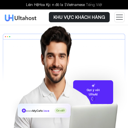
Liên Hệ
Hoa Kỳ: n đô la
$
Vietnamese
Tiếng Việt
KHU VỰC KHÁCH HÀNG
Gợi ý với
UltaAI
www
MyCafe
.love
Có sẵn!