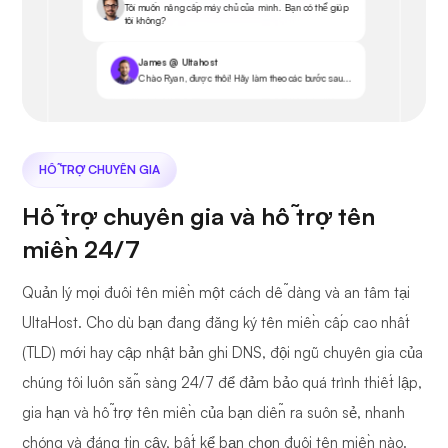
Tôi muốn nâng cấp máy chủ của mình. Bạn có thể giúp
tôi không?
James @ Ultahost
Chào Ryan, được thôi! Hãy làm theo các bước sau...
HỖ TRỢ CHUYÊN GIA
Hỗ trợ chuyên gia và hỗ trợ tên
miền 24/7
Quản lý mọi đuôi tên miền một cách dễ dàng và an tâm tại
UltaHost. Cho dù bạn đang đăng ký tên miền cấp cao nhất
(TLD) mới hay cập nhật bản ghi DNS, đội ngũ chuyên gia của
chúng tôi luôn sẵn sàng 24/7 để đảm bảo quá trình thiết lập,
gia hạn và hỗ trợ tên miền của bạn diễn ra suôn sẻ, nhanh
chóng và đáng tin cậy, bất kể bạn chọn đuôi tên miền nào.