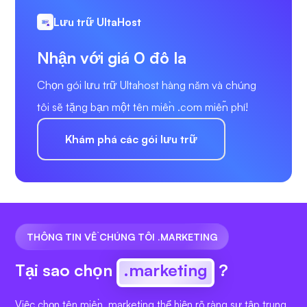
Lưu trữ UltaHost
Nhận với giá 0 đô la
Chọn gói lưu trữ Ultahost hàng năm và chúng
tôi sẽ tặng bạn một tên miền .com miễn phí!
Khám phá các gói lưu trữ
THÔNG TIN VỀ CHÚNG TÔI .MARKETING
Tại sao chọn
.marketing
?
Việc chọn tên miền .marketing thể hiện rõ ràng sự tập trung