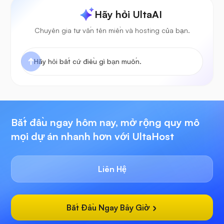
Hãy hỏi UltaAI
Chuyên gia tư vấn tên miền và hosting của bạn.
Bắt đầu ngay hôm nay, mở rộng quy mô
mọi dự án nhanh hơn với UltaHost
Liên Hệ
Bắt Đầu Ngay Bây Giờ