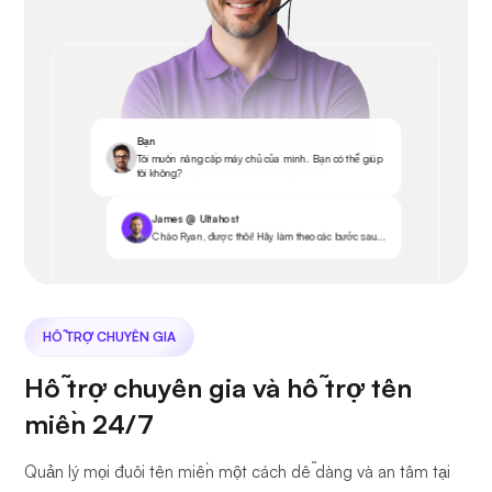
Bạn
Tôi muốn nâng cấp máy chủ của mình. Bạn có thể giúp
tôi không?
James @ Ultahost
Chào Ryan, được thôi! Hãy làm theo các bước sau...
HỖ TRỢ CHUYÊN GIA
Hỗ trợ chuyên gia và hỗ trợ tên
miền 24/7
Quản lý mọi đuôi tên miền một cách dễ dàng và an tâm tại