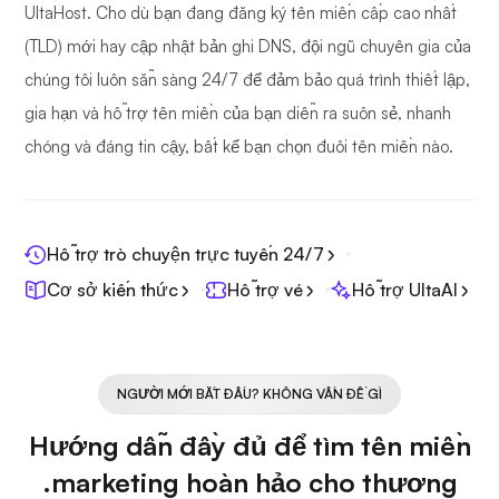
UltaHost. Cho dù bạn đang đăng ký tên miền cấp cao nhất
(TLD) mới hay cập nhật bản ghi DNS, đội ngũ chuyên gia của
chúng tôi luôn sẵn sàng 24/7 để đảm bảo quá trình thiết lập,
gia hạn và hỗ trợ tên miền của bạn diễn ra suôn sẻ, nhanh
chóng và đáng tin cậy, bất kể bạn chọn đuôi tên miền nào.
Hỗ trợ trò chuyện trực tuyến 24/7
Cơ sở kiến thức
Hỗ trợ vé
Hỗ trợ UltaAI
NGƯỜI MỚI BẮT ĐẦU? KHÔNG VẤN ĐỀ GÌ
Hướng dẫn đầy đủ để tìm tên miền
.marketing hoàn hảo cho thương