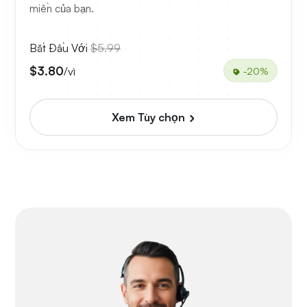
miền của bạn.
Bắt Đầu Với
$5.99
$3.80
/vì
-20%
Xem Tùy chọn