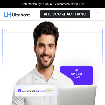
Liên Hệ
Hoa Kỳ: n đô la
$
Vietnamese
Tiếng Việt
KHU VỰC KHÁCH HÀNG
Gợi ý với
UltaAI
www
MyCafe
.marketing
Có sẵn!