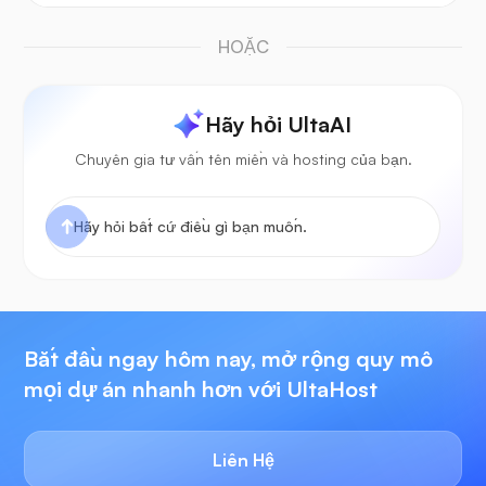
HOẶC
Hãy hỏi UltaAI
Chuyên gia tư vấn tên miền và hosting của bạn.
Bắt đầu ngay hôm nay, mở rộng quy mô
mọi dự án nhanh hơn với UltaHost
Liên Hệ