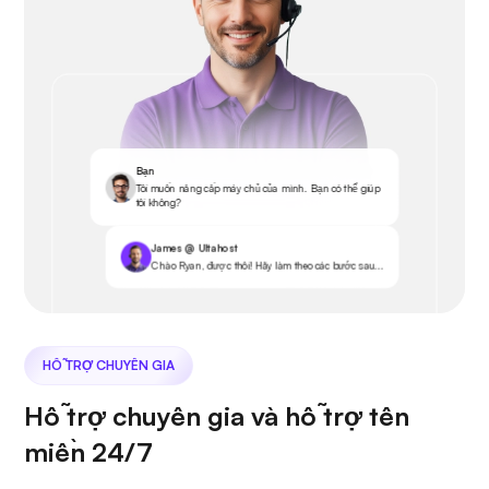
Bạn
Tôi muốn nâng cấp máy chủ của mình. Bạn có thể giúp
tôi không?
James @ Ultahost
Chào Ryan, được thôi! Hãy làm theo các bước sau...
HỖ TRỢ CHUYÊN GIA
Hỗ trợ chuyên gia và hỗ trợ tên
miền 24/7