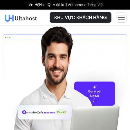
Liên Hệ
Hoa Kỳ: n đô la
$
Vietnamese
Tiếng Việt
KHU VỰC KHÁCH HÀNG
Gợi ý với
UltaAI
www
MyCafe
.markets
Có sẵn!