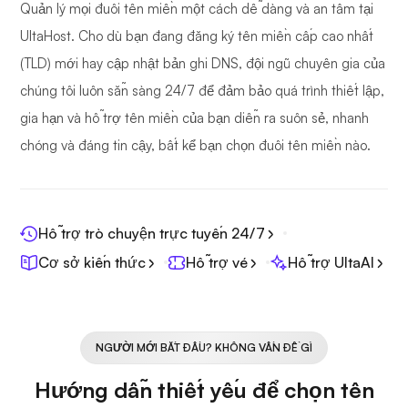
Quản lý mọi đuôi tên miền một cách dễ dàng và an tâm tại
UltaHost. Cho dù bạn đang đăng ký tên miền cấp cao nhất
(TLD) mới hay cập nhật bản ghi DNS, đội ngũ chuyên gia của
chúng tôi luôn sẵn sàng 24/7 để đảm bảo quá trình thiết lập,
gia hạn và hỗ trợ tên miền của bạn diễn ra suôn sẻ, nhanh
chóng và đáng tin cậy, bất kể bạn chọn đuôi tên miền nào.
Hỗ trợ trò chuyện trực tuyến 24/7
Cơ sở kiến thức
Hỗ trợ vé
Hỗ trợ UltaAI
NGƯỜI MỚI BẮT ĐẦU? KHÔNG VẤN ĐỀ GÌ
Hướng dẫn thiết yếu để chọn tên