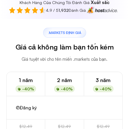
Xuất sắc
Khách Hàng Của Chúng Tôi Đánh Giá
4.9 / 5
1,932
Đánh Giá
.MARKETS ĐỊNH GIÁ
Giá cả không làm bạn tốn kém
Giá tuyệt vời cho tên miền .markets của bạn.
1 năm
2 năm
3 năm
-40%
-40%
-40%
Đăng ký
$12.49
$12.49
$12.49