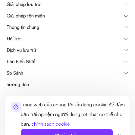
Giải pháp lưu trữ
Giải pháp tên miền
Thông tin chung
Hỗ Trợ
Dịch vụ lưu trữ
Phổ Biến Nhất
So Sánh
hướng dẫn
Thông tin về chúng tôi
Chính sách hủy & hoàn tiền
Trang web của chúng tôi sử dụng cookie để đảm
Điều khoản sử dụng
Chính sách bảo mật
Tính hợp pháp
bảo trải nghiệm người dùng tốt nhất có thể cho
Sơ đồ trang web
bạn.
chính sách cookie
©2026 UltaHost - Đã đăng ký Bản quyền