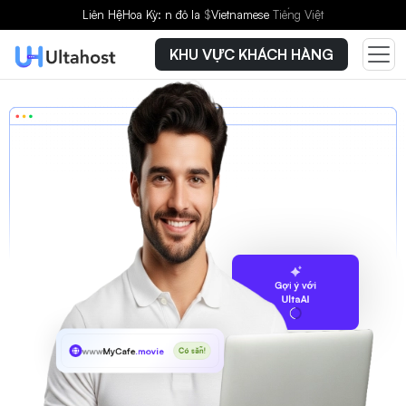
Liên Hệ
Hoa Kỳ: n đô la
$
Vietnamese
Tiếng Việt
KHU VỰC KHÁCH HÀNG
Gợi ý với
UltaAI
www
MyCafe
.movie
Có sẵn!