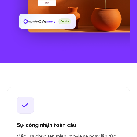
www
MyCafe
.movie
Có sẵn!
Sự công nhận toàn cầu
Việc lựa chọn tên miền .movie sẽ ngay lập tức