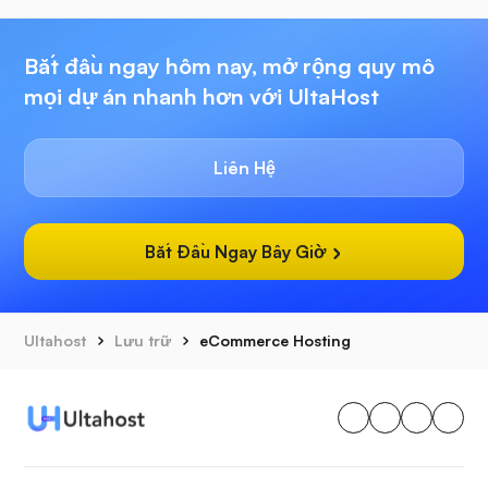
Bắt đầu ngay hôm nay, mở rộng quy mô
mọi dự án nhanh hơn với UltaHost
Liên Hệ
Bắt Đầu Ngay Bây Giờ
Ultahost
Lưu trữ
eCommerce Hosting