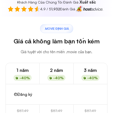
Xuất sắc
Khách Hàng Của Chúng Tôi Đánh Giá
4.9 / 5
1,932
Đánh Giá
.MOVIE ĐỊNH GIÁ
Giá cả không làm bạn tốn kém
Giá tuyệt vời cho tên miền .movie của bạn.
1 năm
2 năm
3 năm
-40%
-40%
-40%
Đăng ký
$87.49
$87.49
$87.49