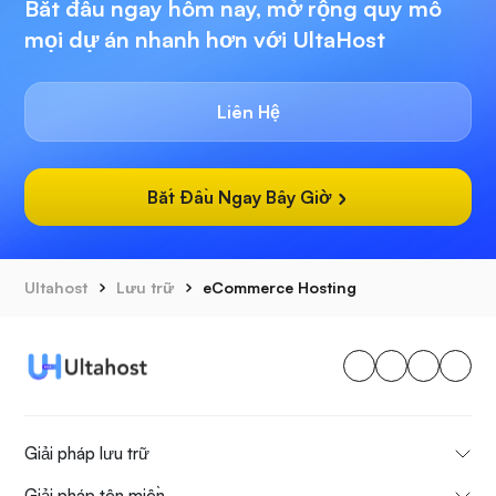
Bắt đầu ngay hôm nay, mở rộng quy mô
mọi dự án nhanh hơn với UltaHost
Liên Hệ
Bắt Đầu Ngay Bây Giờ
Ultahost
Lưu trữ
eCommerce Hosting
Giải pháp lưu trữ
Giải pháp tên miền