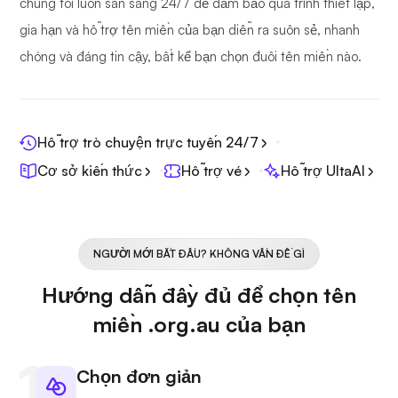
chúng tôi luôn sẵn sàng 24/7 để đảm bảo quá trình thiết lập,
gia hạn và hỗ trợ tên miền của bạn diễn ra suôn sẻ, nhanh
chóng và đáng tin cậy, bất kể bạn chọn đuôi tên miền nào.
Hỗ trợ trò chuyện trực tuyến 24/7
Cơ sở kiến thức
Hỗ trợ vé
Hỗ trợ UltaAI
NGƯỜI MỚI BẮT ĐẦU? KHÔNG VẤN ĐỀ GÌ
Hướng dẫn đầy đủ để chọn tên
miền .org.au của bạn
Chọn đơn giản