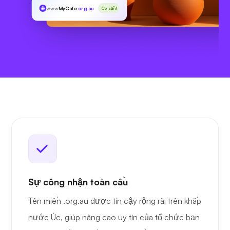
www
MyCafe
.org.au
Có sẵn!
Sự công nhận toàn cầu
Tên miền .org.au được tin cậy rộng rãi trên khắp
nước Úc, giúp nâng cao uy tín của tổ chức bạn