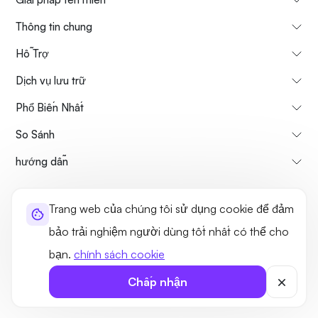
Thông tin chung
Hỗ Trợ
Dịch vụ lưu trữ
Phổ Biến Nhất
So Sánh
hướng dẫn
Thông tin về chúng tôi
Chính sách hủy & hoàn tiền
Trang web của chúng tôi sử dụng cookie để đảm
Điều khoản sử dụng
Chính sách bảo mật
Tính hợp pháp
bảo trải nghiệm người dùng tốt nhất có thể cho
Sơ đồ trang web
bạn.
chính sách cookie
©2026 UltaHost - Đã đăng ký Bản quyền
Chấp nhận