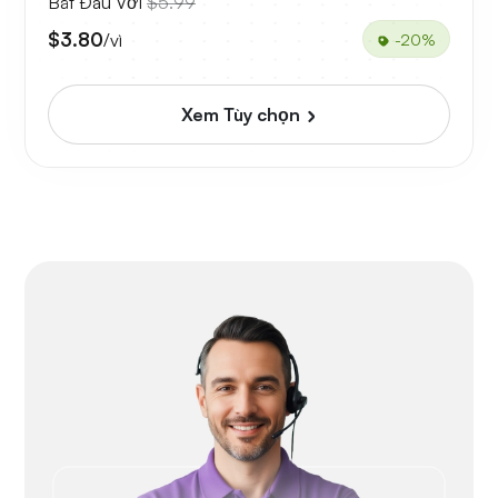
Bắt Đầu Với
$5.99
$3.80
/vì
-20%
Xem Tùy chọn