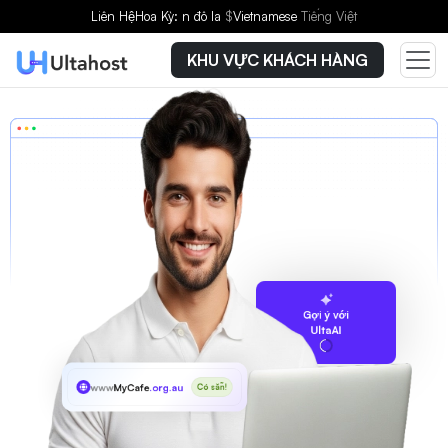
Liên Hệ
Hoa Kỳ: n đô la
$
Vietnamese
Tiếng Việt
KHU VỰC KHÁCH HÀNG
Gợi ý với
UltaAI
www
MyCafe
.org.au
Có sẵn!