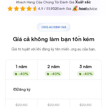
Xuất sắc
Khách Hàng Của Chúng Tôi Đánh Giá
4.9 / 5
1,932
Đánh Giá
.ORG.AU ĐỊNH GIÁ
Giá cả không làm bạn tốn kém
Giá trị tuyệt vời khi đăng ký tên miền .org.au của bạn.
1 năm
2 năm
3 năm
-40%
-40%
-40%
Đăng ký
$22.50
$22.50
$22.50