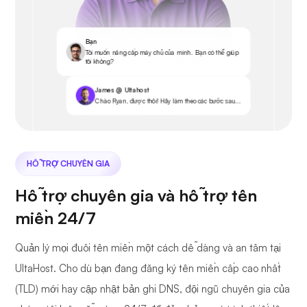
Bạn
Tôi muốn nâng cấp máy chủ của mình. Bạn có thể giúp
tôi không?
James @ Ultahost
Chào Ryan, được thôi! Hãy làm theo các bước sau...
HỖ TRỢ CHUYÊN GIA
Hỗ trợ chuyên gia và hỗ trợ tên
miền 24/7
Quản lý mọi đuôi tên miền một cách dễ dàng và an tâm tại
UltaHost. Cho dù bạn đang đăng ký tên miền cấp cao nhất
(TLD) mới hay cập nhật bản ghi DNS, đội ngũ chuyên gia của